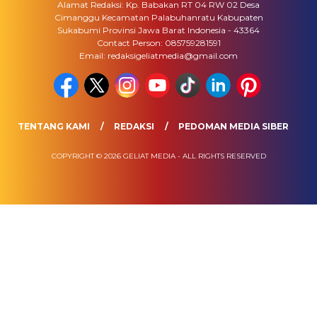
Alamat Redaksi: Kp. Babakan RT 04 RW 02 Desa
Cimanggu Kecamatan Palabuhanratu Kabupaten
Sukabumi Provinsi Jawa Barat Indonesia - 43364
Contact Person: 085759281591
Email: redaksigeliatmedia@gmail.com
TENTANG KAMI
REDAKSI
PEDOMAN MEDIA SIBER
COPYRIGHT © 2026 GELIAT MEDIA - ALL RIGHTS RESERVED