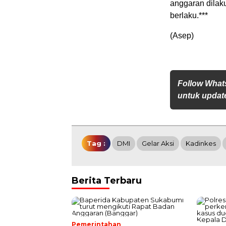
anggaran dilak
berlaku.***
(Asep)
Follow What
untuk update
Tag :
DMI
Gelar Aksi
Kadinkes
Berita Terbaru
Pemerintahan