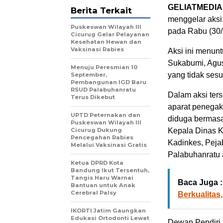
GELIATMEDIA
Berita Terkait
menggelar aksi
Puskeswan Wilayah III
pada Rabu (30/
Cicurug Gelar Pelayanan
Kesehatan Hewan dan
Vaksinasi Rabies
Aksi ini menun
Sukabumi, Agus
Menuju Peresmian 10
yang tidak sesu
September,
Pembangunan IGD Baru
RSUD Palabuhanratu
Dalam aksi ter
Terus Dikebut
aparat penega
UPTD Peternakan dan
diduga bermasa
Puskeswan Wilayah III
Cicurug Dukung
Kepala Dinas K
Pencegahan Rabies
Kadinkes, Peja
Melalui Vaksinasi Gratis
Palabuhanratu 
Ketua DPRD Kota
Bandung Ikut Tersentuh,
Tangis Haru Warnai
Baca Juga :
Bantuan untuk Anak
Cerebral Palsy
Berkualitas
IKORTI Jatim Gaungkan
Edukasi Ortodonti Lewat
Dewan Pendiri 