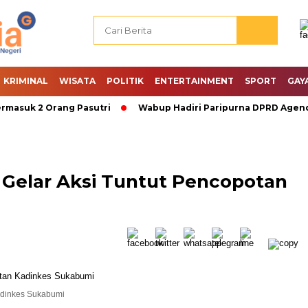
KRIMINAL
WISATA
POLITIK
ENTERTAINMENT
SPORT
GAY
uk 2 Orang Pasutri
Wabup Hadiri Paripurna DPRD Agenda P
 Gelar Aksi Tuntut Pencopotan
adinkes Sukabumi