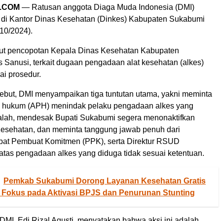
.COM
— Ratusan anggota Diaga Muda Indonesia (DMI)
 di Kantor Dinas Kesehatan (Dinkes) Kabupaten Sukabumi
10/2024).
tut pencopotan Kepala Dinas Kesehatan Kabupaten
 Sanusi, terkait dugaan pengadaan alat kesehatan (alkes)
ai prosedur.
sebut, DMI menyampaikan tiga tuntutan utama, yakni meminta
k hukum (APH) menindak pelaku pengadaan alkes yang
lah, mendesak Bupati Sukabumi segera menonaktifkan
esehatan, dan meminta tanggung jawab penuh dari
bat Pembuat Komitmen (PPK), serta Direktur RSUD
atas pengadaan alkes yang diduga tidak sesuai ketentuan.
Pemkab Sukabumi Dorong Layanan Kesehatan Gratis
, Fokus pada Aktivasi BPJS dan Penurunan Stunting
DMI, Edi Rizal Agusti, menyatakan bahwa aksi ini adalah