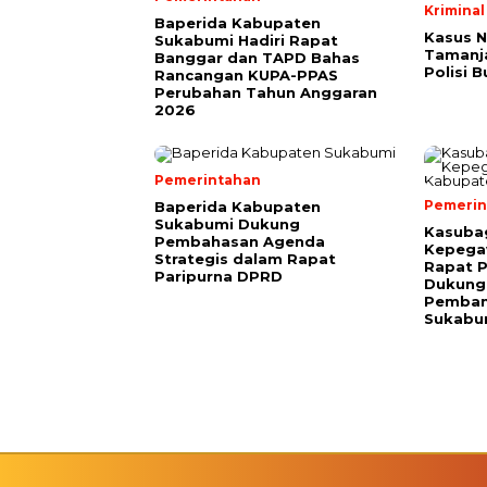
Kriminal
Baperida Kabupaten
Kasus 
Sukabumi Hadiri Rapat
Tamanja
Banggar dan TAPD Bahas
Polisi 
Rancangan KUPA-PPAS
Perubahan Tahun Anggaran
2026
Pemerintahan
Pemerin
Baperida Kabupaten
Sukabumi Dukung
Kasuba
Pembahasan Agenda
Kepega
Strategis dalam Rapat
Rapat P
Paripurna DPRD
Dukung 
Pemban
Sukabu