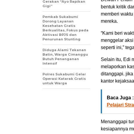
Gerakan “Ayo Rapikan
Gigi”
bentuk kritik d
memberi waktu 
Pemkab Sukabumi
mereka.
Dorong Layanan
Kesehatan Gratis
Berkualitas, Fokus pada
“Kami beri wakt
Aktivasi BPJS dan
Penurunan Stunting
menggelar aksi
seperti ini,” teg
Diduga Alami Tekanan
Batin, Warga Cimanggu
Butuh Penanganan
Selain itu, Ed
Intensif
melaporkan kasu
ditanggapi. jik
Polres Sukabumi Gelar
Operasi Katarak Gratis
kantor kejaksaa
untuk Warga
Baca Juga :
Pelajari St
Menanggapi tun
kesiapannya mu