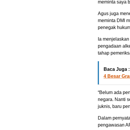
meminta saya be
Agus juga men
meminta DMI me
penegak hukum 
Ia menjelaskan 
pengadaan alk
tahap pemerik
Baca Juga :
4 Besar Gra
“Belum ada penc
negara. Nanti s
juknis, baru pe
Dalam pernyata
pengawasan AP