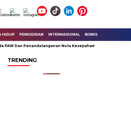
A HIDUP
PENDIDIKAN
INTERNASIONAL
BISNIS
KESEHATAN
AW Dan Penandatanganan Nota Kesepahaman KUA – PPAS Perubah
TRENDING