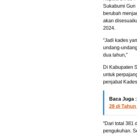
Sukabumi Gun G
berubah menjad
akan disesuaik
2024.
“Jadi kades ya
undang-undang
dua tahun,”
Di Kabupaten S
untuk perpajang
penjabat Kade
Baca Juga :
28 di Tahun
“Dari total 381
pengukuhan. Se