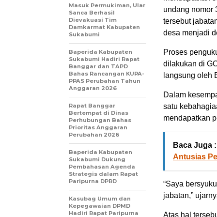
Masuk Permukiman, Ular
undang nomor 3
Sanca Berhasil
Dievakuasi Tim
tersebut jabat
Damkarmat Kabupaten
desa menjadi d
Sukabumi
Proses penguku
Baperida Kabupaten
Sukabumi Hadiri Rapat
dilakukan di G
Banggar dan TAPD
Bahas Rancangan KUPA-
langsung oleh
PPAS Perubahan Tahun
Anggaran 2026
Dalam kesempat
Rapat Banggar
satu kebahagia
Bertempat di Dinas
mendapatkan p
Perhubungan Bahas
Prioritas Anggaran
Perubahan 2026
Baca Juga :
Baperida Kabupaten
Antusias P
Sukabumi Dukung
Pembahasan Agenda
Strategis dalam Rapat
Paripurna DPRD
“Saya bersyuku
jabatan,” ujarny
Kasubag Umum dan
Kepegawaian DPMD
Hadiri Rapat Paripurna
Atas hal terse