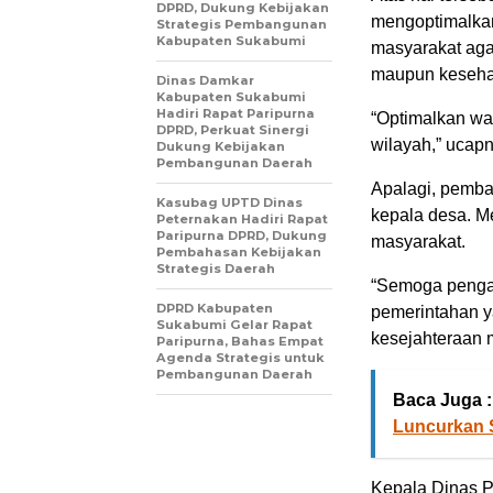
DPRD, Dukung Kebijakan
mengoptimalkan
Strategis Pembangunan
Kabupaten Sukabumi
masyarakat aga
maupun keseha
Dinas Damkar
Kabupaten Sukabumi
Hadiri Rapat Paripurna
“Optimalkan wa
DPRD, Perkuat Sinergi
wilayah,” ucapn
Dukung Kebijakan
Pembangunan Daerah
Apalagi, pemb
Kasubag UPTD Dinas
kepala desa. M
Peternakan Hadiri Rapat
Paripurna DPRD, Dukung
masyarakat.
Pembahasan Kebijakan
Strategis Daerah
“Semoga pengab
DPRD Kabupaten
pemerintahan 
Sukabumi Gelar Rapat
kesejahteraan 
Paripurna, Bahas Empat
Agenda Strategis untuk
Pembangunan Daerah
Baca Juga :
Luncurkan S
Kepala Dinas 