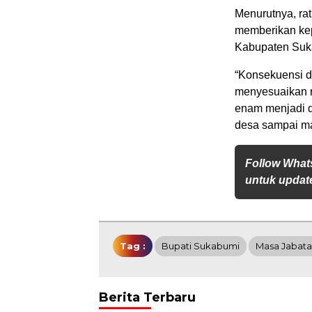
Menurutnya, rat
memberikan kep
Kabupaten Suk
“Konsekuensi d
menyesuaikan 
enam menjadi d
desa sampai ma
Follow What
untuk update
Tag :
Bupati Sukabumi
Masa Jabat
Berita Terbaru