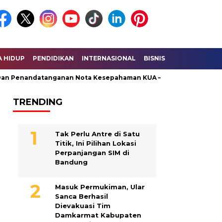
A HIDUP
PENDIDIKAN
INTERNASIONAL
BISNIS
KESEHATAN
ndatanganan Nota Kesepahaman KUA – PPAS Perubahan
Unif
TRENDING
Tak Perlu Antre di Satu
Titik, Ini Pilihan Lokasi
Perpanjangan SIM di
Bandung
Masuk Permukiman, Ular
Sanca Berhasil
Dievakuasi Tim
Damkarmat Kabupaten