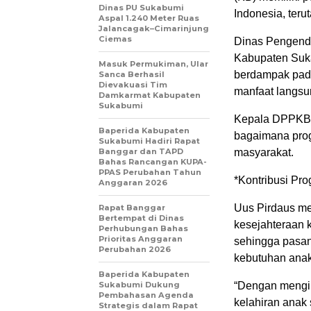
Dinas PU Sukabumi
Indonesia, ter
Aspal 1.240 Meter Ruas
Jalancagak–Cimarinjung
Ciemas
Dinas Pengend
Kabupaten Suk
Masuk Permukiman, Ular
berdampak pad
Sanca Berhasil
Dievakuasi Tim
manfaat langsun
Damkarmat Kabupaten
Sukabumi
Kepala DPPKB K
Baperida Kabupaten
bagaimana prog
Sukabumi Hadiri Rapat
Banggar dan TAPD
masyarakat.
Bahas Rancangan KUPA-
PPAS Perubahan Tahun
*Kontribusi Pr
Anggaran 2026
Uus Pirdaus m
Rapat Banggar
Bertempat di Dinas
kesejahteraan k
Perhubungan Bahas
Prioritas Anggaran
sehingga pasan
Perubahan 2026
kebutuhan anak
Baperida Kabupaten
Sukabumi Dukung
“Dengan mengik
Pembahasan Agenda
kelahiran anak
Strategis dalam Rapat