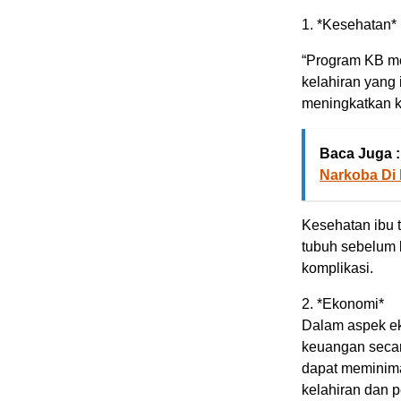
1. *Kesehatan*
“Program KB me
kelahiran yang 
meningkatkan k
Baca Juga :
Narkoba Di 
Kesehatan ibu 
tubuh sebelum 
komplikasi.
2. *Ekonomi*
Dalam aspek e
keuangan secar
dapat meminima
kelahiran dan 