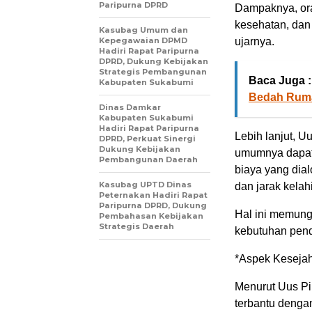
Paripurna DPRD
Dampaknya, ora
kesehatan, dan
Kasubag Umum dan
Kepegawaian DPMD
ujarnya.
Hadiri Rapat Paripurna
DPRD, Dukung Kebijakan
Strategis Pembangunan
Baca Juga :
Kabupaten Sukabumi
Bedah Ruma
Dinas Damkar
Kabupaten Sukabumi
Hadiri Rapat Paripurna
Lebih lanjut, 
DPRD, Perkuat Sinergi
Dukung Kebijakan
umumnya dapat 
Pembangunan Daerah
biaya yang dia
Kasubag UPTD Dinas
dan jarak kelah
Peternakan Hadiri Rapat
Paripurna DPRD, Dukung
Hal ini memung
Pembahasan Kebijakan
Strategis Daerah
kebutuhan pendi
*Aspek Kesejah
Menurut Uus Pi
terbantu denga