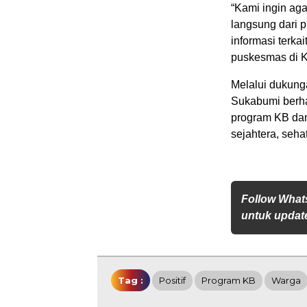
“Kami ingin ag
langsung dari 
informasi terka
puskesmas di K
Melalui dukun
Sukabumi berha
program KB dan
sejahtera, sehat
Follow What
untuk update
Tag :
Positif
Program KB
Warga