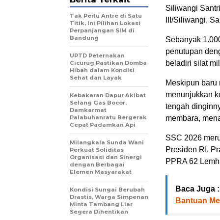
Siliwangi Sant
Tak Perlu Antre di Satu
III/Siliwangi, 
Titik, Ini Pilihan Lokasi
Perpanjangan SIM di
Bandung
Sebanyak 1.000
penutupan deng
UPTD Peternakan
beladiri silat mil
Cicurug Pastikan Domba
Hibah dalam Kondisi
Sehat dan Layak
Meskipun baru m
menunjukkan ke
Kebakaran Dapur Akibat
Selang Gas Bocor,
tengah dinginn
Damkarmat
Palabuhanratu Bergerak
membara, menan
Cepat Padamkan Api
SSC 2026 merup
Milangkala Sunda Wani
Presiden RI, P
Perkuat Soliditas
Organisasi dan Sinergi
PPRA 62 Lemhan
dengan Berbagai
Elemen Masyarakat
Baca Juga :
Kondisi Sungai Berubah
Drastis, Warga Simpenan
Bantuan Me
Minta Tambang Liar
Segera Dihentikan