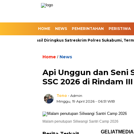
HOME
NEWS
PEMERINTAHAN
PERISTIWA
e Slot Berhasil Diringkus Satreskrim Polres Sukabumi, Termasuk 2
Home
News
/
Api Unggun dan Seni 
SSC 2026 di Rindam III
Tono
- Admin
Minggu, 19 April 2026
- 06:51 WIB
Malam penutupan Siliwangi Santri Camp 2026
GELIATMEDIA
Berita Terkait