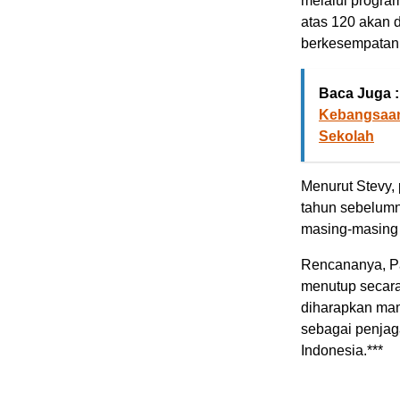
melalui program
atas 120 akan 
berkesempatan 
Baca Juga :
Kebangsaan 
Sekolah
Menurut Stevy, 
tahun sebelumn
masing-masing
Rencananya, Pa
menutup secara
diharapkan mam
sebagai penjag
Indonesia.***