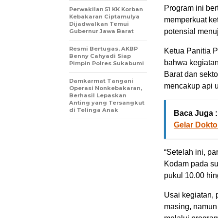
Program ini ber
Perwakilan 51 KK Korban
Kebakaran Ciptamulya
memperkuat ket
Dijadwalkan Temui
potensial menu
Gubernur Jawa Barat
Resmi Bertugas, AKBP
Ketua Panitia 
Benny Cahyadi Siap
bahwa kegiatan
Pimpin Polres Sukabumi
Barat dan sekt
Damkarmat Tangani
mencakup api un
Operasi Nonkebakaran,
Berhasil Lepaskan
Anting yang Tersangkut
di Telinga Anak
Baca Juga :
Gelar Dokto
“Setelah ini, p
Kodam pada sub
pukul 10.00 hin
Usai kegiatan,
masing, namun