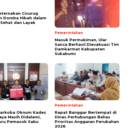
ternakan Cicurug
an Domba Hibah dalam
 Sehat dan Layak
Pemerintahan
Masuk Permukiman, Ular
Sanca Berhasil Dievakuasi Tim
Damkarmat Kabupaten
Sukabumi
Pemerintahan
Narkoba Oknum Kades
Rapat Banggar Bertempat di
ya Masih Didalami,
Dinas Perhubungan Bahas
Buru Pemasok Sabu
Prioritas Anggaran Perubahan
2026