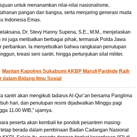
tujuan untuk menanamkan nilai-nilai nasionalisme,
ahanan pangan dan bangsa, serta menjaring generasi muda
ju Indonesia Emas.
Pelaksana, Dr. Stevy Hanny Supena, S.E., M.M., menjelaskan
 ini juga melibatkan berbagai pihak, termasuk Polda Jawa
or perbankan. Ia menyebutkan bahwa rangkaian penutupan
ggun, kreasi seni santri, hingga pertunjukan silat militer.
Mantan Kapolres Sukabumi AKBP Maruli Pardede Raih
r dalam Bidang Ilmu Sosial
ara santri akan mengikuti tadarus Al-Qur’an bersama Panglima
uh hari, dan penutupan resmi dijadwalkan Minggu pagi
gga 11.00 WIB,” ujarnya.
 para peserta akan kembali ke pondok pesantren masing-
 tetap berada dalam pembinaan Badan Cadangan Nasional