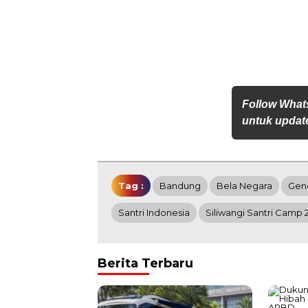
Follow What
untuk update
Tag :
Bandung
Bela Negara
Gen
Santri Indonesia
Siliwangi Santri Camp 
Berita Terbaru