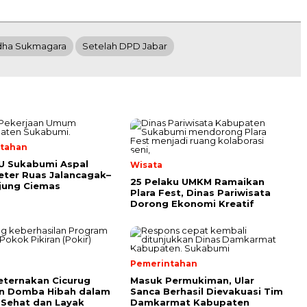
dha Sukmagara
Setelah DPD Jabar
tahan
U Sukabumi Aspal
Wisata
eter Ruas Jalancagak–
25 Pelaku UMKM Ramaikan
jung Ciemas
Plara Fest, Dinas Pariwisata
Dorong Ekonomi Kreatif
Pemerintahan
ternakan Cicurug
Masuk Permukiman, Ular
an Domba Hibah dalam
Sanca Berhasil Dievakuasi Tim
 Sehat dan Layak
Damkarmat Kabupaten