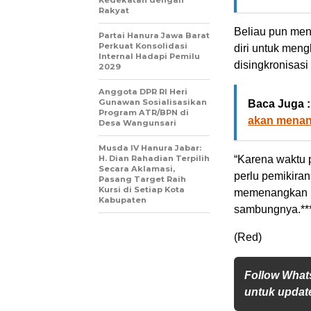
Kedekatan dengan
Rakyat
Beliau pun me
Partai Hanura Jawa Barat
Perkuat Konsolidasi
diri untuk men
Internal Hadapi Pemilu
disingkronisas
2029
Anggota DPR RI Heri
Gunawan Sosialisasikan
Baca Juga :
Program ATR/BPN di
akan menan
Desa Wangunsari
Musda IV Hanura Jabar:
H. Dian Rahadian Terpilih
“Karena waktu p
Secara Aklamasi,
perlu pemikira
Pasang Target Raih
Kursi di Setiap Kota
memenangkan ko
Kabupaten
sambungnya.**
(Red)
Follow What
untuk update