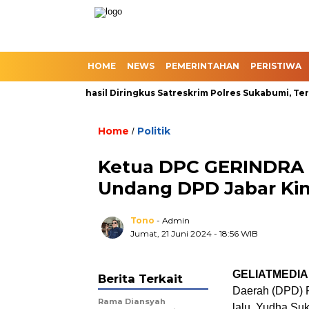
HOME
NEWS
PEMERINTAHAN
PERISTIWA
nline Slot Berhasil Diringkus Satreskrim Polres Sukabumi, Termas
Home
Politik
/
Ketua DPC GERINDRA 
Undang DPD Jabar Kin
Tono
- Admin
Jumat, 21 Juni 2024
- 18:56 WIB
GELIATMEDIA
Berita Terkait
Daerah (DPD) Pa
Rama Diansyah
lalu, Yudha Su