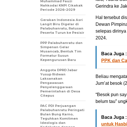
Muhammad Fauzi
Nahkodai KNPI Cikakak
Gerindra ke Jak
Periode 2026–2029
Hal tersebut d
Gerakan Indonesia Asri
Dewan Pimpina
Langit Biru Digelar di
Palabuhanratu, Ratusan
selepas dirinya
Peserta Turun ke Pesisir
2024.
PPP Palabuhanratu dan
Simpenan Gelar
Musancab, Bentuk Tim
Baca Juga :
Formatur Susun
Kepengurusan Baru
PPK dan Ca
Anggota DPRD Jabar
Yusup Ridwan
Beliau mengata
Laksanakan
Pengawasan
Jum’at besok (2
Penyelenggaraan
Pemerintahan di Desa
“Besok pun say
Citepus
belum tau” ung
PAC PDI Perjuangan
Palabuhanratu Peringati
Bulan Bung Karno,
Baca Juga :
Teguhkan Komitmen
Ideologis dan
untuk Hasbi