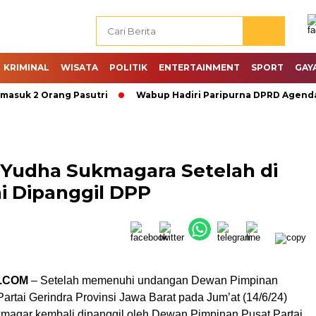
KRIMINAL
WISATA
POLITIK
ENTERTAINMENT
SPORT
GAY
uk 2 Orang Pasutri
Wabup Hadiri Paripurna DPRD Agenda P
Yudha Sukmagara Setelah di
i Dipanggil DPP
.COM
– Setelah memenuhi undangan Dewan Pimpinan
rtai Gerindra Provinsi Jawa Barat pada Jum’at (14/6/24)
kmagar kembali dipanggil oleh Dewan Pimpinan Pusat Partai