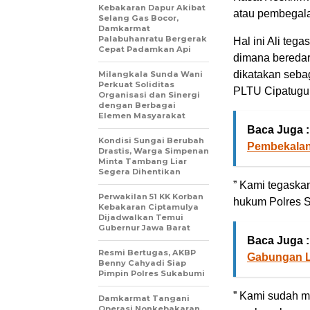
Kebakaran Dapur Akibat
atau pembegala
Selang Gas Bocor,
Damkarmat
Palabuhanratu Bergerak
Hal ini Ali teg
Cepat Padamkan Api
dimana beredar
dikatakan seba
Milangkala Sunda Wani
Perkuat Soliditas
PLTU Cipatugu
Organisasi dan Sinergi
dengan Berbagai
Elemen Masyarakat
Baca Juga :
Kondisi Sungai Berubah
Pembekalan
Drastis, Warga Simpenan
Minta Tambang Liar
Segera Dihentikan
” Kami tegaska
Perwakilan 51 KK Korban
hukum Polres S
Kebakaran Ciptamulya
Dijadwalkan Temui
Gubernur Jawa Barat
Baca Juga :
Resmi Bertugas, AKBP
Gabungan L
Benny Cahyadi Siap
Pimpin Polres Sukabumi
” Kami sudah me
Damkarmat Tangani
Operasi Nonkebakaran,