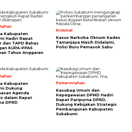
tahan
Kriminal
da Kabupaten
Kasus Narkoba Oknum Kades
i Hadiri Rapat
Tamanjaya Masih Didalami,
r dan TAPD Bahas
Polisi Buru Pemasok Sabu
gan KUPA-PPAS
han Tahun Anggaran
tahan
Pemerintahan
da Kabupaten
mi Dukung
Kasubag Umum dan
asan Agenda
Kepegawaian DPMD Hadiri
is dalam Rapat
Rapat Paripurna DPRD,
rna DPRD
Dukung Kebijakan Strategis
Pembangunan Kabupaten
Sukabumi