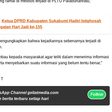
g ramai di medsos terjadi di PLTU Palabuhanratu,”
Ketua DPRD Kabupaten Sukabumi Hadiri Istighosah
gatan Hari Jadi ke-155
engungkapkan bahwa kejadiannya sebenarnya terjadi di
n.
bau kepada masyarakat agar teliti dalam menerima informasi
erta menyebarkan suatu informasi yang belum tentu benar,”
 T
sApp Channel geliatmedia.com
Follow
 berita terbaru setiap hari