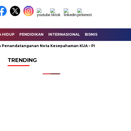
A HIDUP
PENDIDIKAN
INTERNASIONAL
BISNIS
KESEHATAN
enandatanganan Nota Kesepahaman KUA – PPAS Perubahan
U
TRENDING