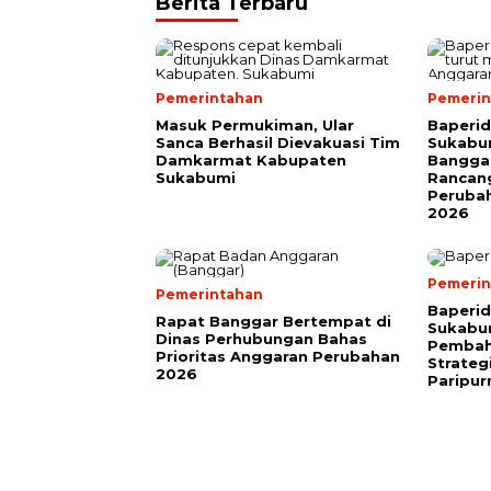
Berita Terbaru
Pemerintahan
Pemerin
Masuk Permukiman, Ular
Baperi
Sanca Berhasil Dievakuasi Tim
Sukabum
Damkarmat Kabupaten
Bangga
Sukabumi
Rancan
Peruba
2026
Pemerin
Pemerintahan
Baperi
Rapat Banggar Bertempat di
Sukabu
Dinas Perhubungan Bahas
Pembah
Prioritas Anggaran Perubahan
Strateg
2026
Paripu