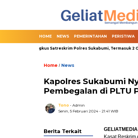
HOME
NEWS
PEMERINTAHAN
PERISTIWA
t Berhasil Diringkus Satreskrim Polres Sukabumi, Termasuk 2 Oran
Home
News
/
Kapolres Sukabumi Ny
Pembegalan di PLTU 
Tono
- Admin
Senin, 5 Februari 2024
- 21:41 WIB
GELIATMEDIA
Berita Terkait
Kasat Reskrim 