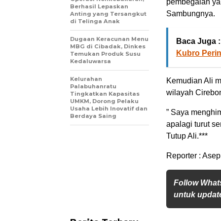
pembegalan yan
Berhasil Lepaskan
Sambungnya.
Anting yang Tersangkut
di Telinga Anak
Dugaan Keracunan Menu
Baca Juga :
MBG di Cibadak, Dinkes
Kubro Perin
Temukan Produk Susu
Kedaluwarsa
Kelurahan
Kemudian Ali m
Palabuhanratu
wilayah Cirebo
Tingkatkan Kapasitas
UMKM, Dorong Pelaku
Usaha Lebih Inovatif dan
” Saya menghim
Berdaya Saing
apalagi turut s
Tutup Ali.***
Reporter : Asep
Follow What
untuk update