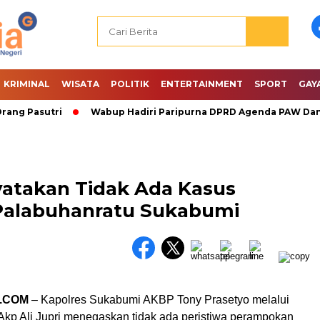
KRIMINAL
WISATA
POLITIK
ENTERTAINMENT
SPORT
GAY
g Pasutri
Wabup Hadiri Paripurna DPRD Agenda PAW Dan P
atakan Tidak Ada Kasus
Palabuhanratu Sukabumi
.COM
– Kapolres Sukabumi AKBP Tony Prasetyo melalui
Akp Ali Jupri menegaskan tidak ada peristiwa perampokan