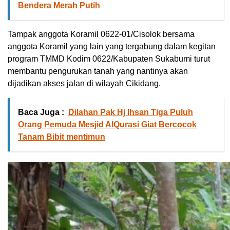
Bendera Merah Putih
Tampak anggota Koramil 0622-01/Cisolok bersama
anggota Koramil yang lain yang tergabung dalam kegitan
program TMMD Kodim 0622/Kabupaten Sukabumi turut
membantu pengurukan tanah yang nantinya akan
dijadikan akses jalan di wilayah Cikidang.
Baca Juga :
Dilahan Pak Hj Ihsan Tiga Puluh
Orang Pemuda Mesjid AlQurasi Giat Bercocok
Tanam Bibit mentimun