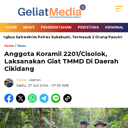
HOME
NEWS
PEMERINTAHAN
PERISTIWA
KRIMINAL
 Satreskrim Polres Sukabumi, Termasuk 2 Orang Pasutri
Wabup
/
Home
News
Anggota Koramil 2201/Cisolok,
Laksanakan Giat TMMD Di Daerah
Cikidang
Tono
- Admin
Sabtu, 27 Juli 2024
- 07:33 WIB