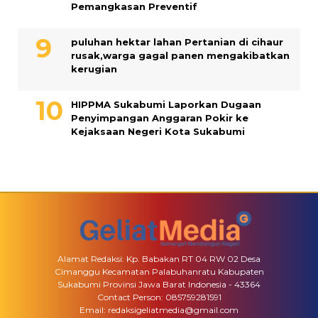
Pemangkasan Preventif
puluhan hektar lahan Pertanian di cihaur
rusak,warga gagal panen mengakibatkan
kerugian
HIPPMA Sukabumi Laporkan Dugaan
Penyimpangan Anggaran Pokir ke
Kejaksaan Negeri Kota Sukabumi
Alamat Redaksi: Kp. Babakan RT 04 RW 02 Desa
Cimanggu Kecamatan Palabuhanratu Kabupaten
Sukabumi Provinsi Jawa Barat Indonesia - 43364
Contact Person: 085759281591
Email: redaksigeliatmedia@gmail.com