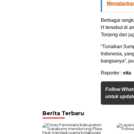
Menjalanka
Berbagai rang
H tersebut di 
Tonjong dan ju
“Tunaikan Sump
Indonesia, ya
bangsanya”, pu
Reporter :
vita
Follow What
untuk update
Berita Terbaru