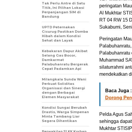
Tak Perlu Antre di Satu
peringatan Mau
Titik, Ini Pilihan Lokasi
Perpanjangan SIM di
Al Mukhtar STI
Bandung
RT 04 RW 15 D
Sukabumi, Seni
UPTD Peternakan
Cicurug Pastikan Domba
Hibah dalam Kondisi
Peringatan Mau
Sehat dan Layak
Palabuhanratu,
Kebakaran Dapur Akibat
Palabuhanratu 
Selang Gas Bocor,
Muhammad SAW 
Damkarmat
Palabuhanratu Bergerak
silaturrahmi an
Cepat Padamkan Api
mendekatkan di
Milangkala Sunda Wani
Perkuat Soliditas
Organisasi dan Sinergi
Baca Juga :
dengan Berbagai
Elemen Masyarakat
Dorong Perc
Kondisi Sungai Berubah
Drastis, Warga Simpenan
Pelda Agus Sah
Minta Tambang Liar
Segera Dihentikan
sehingga dapat
Mukhtar STISIP 
Perwakilan 51 KK Korban