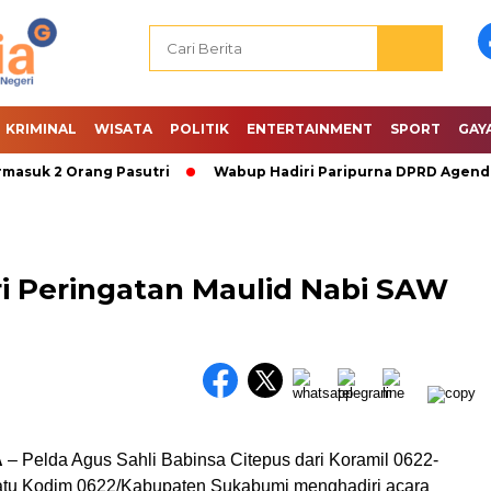
KRIMINAL
WISATA
POLITIK
ENTERTAINMENT
SPORT
GAY
uk 2 Orang Pasutri
Wabup Hadiri Paripurna DPRD Agenda PA
ri Peringatan Maulid Nabi SAW
A
– Pelda Agus Sahli Babinsa Citepus dari Koramil 0622-
atu Kodim 0622/Kabupaten Sukabumi menghadiri acara