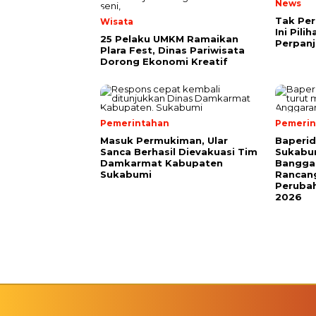
News
Tak Perl
Wisata
Ini Pili
25 Pelaku UMKM Ramaikan
Perpanj
Plara Fest, Dinas Pariwisata
Dorong Ekonomi Kreatif
Pemerintahan
Pemerin
Masuk Permukiman, Ular
Baperi
Sanca Berhasil Dievakuasi Tim
Sukabum
Damkarmat Kabupaten
Bangga
Sukabumi
Rancan
Peruba
2026