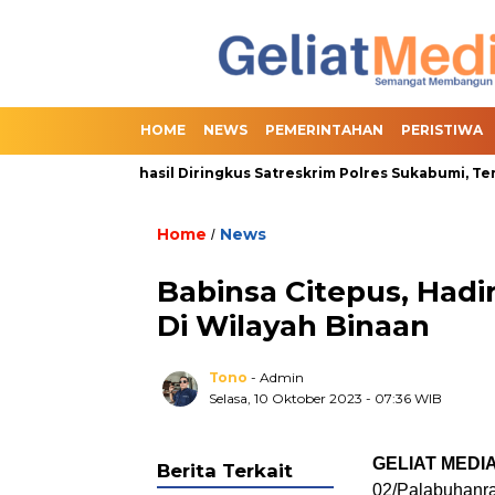
HOME
NEWS
PEMERINTAHAN
PERISTIWA
line Slot Berhasil Diringkus Satreskrim Polres Sukabumi, Termas
Home
News
/
Babinsa Citepus, Hadi
Di Wilayah Binaan
Tono
- Admin
Selasa, 10 Oktober 2023
- 07:36 WIB
GELIAT MEDI
Berita Terkait
02/Palabuhanr