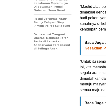
Kebakaran Ciptamulya
“Maulid atau p
Dijadwalkan Temui
Gubernur Jawa Barat
dimaknai denga
budi pekerti y
Resmi Bertugas, AKBP
Benny Cahyadi Siap
sunahnya di keh
Pimpin Polres Sukabumi
kehidupan berm
Damkarmat Tangani
Operasi Nonkebakaran,
Berhasil Lepaskan
Baca Juga :
Anting yang Tersangkut
Kesaktian P
di Telinga Anak
“Untuk itu se
ini, kita memoh
segala aral rin
dimudahkan da
menuju masyara
semua maju dan
Baca Juga :