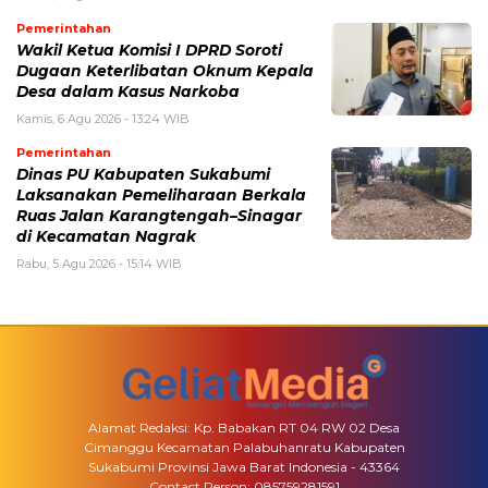
Pemerintahan
Wakil Ketua Komisi I DPRD Soroti
Dugaan Keterlibatan Oknum Kepala
Desa dalam Kasus Narkoba
Kamis, 6 Agu 2026 - 13:24 WIB
Pemerintahan
Dinas PU Kabupaten Sukabumi
Laksanakan Pemeliharaan Berkala
Ruas Jalan Karangtengah–Sinagar
di Kecamatan Nagrak
Rabu, 5 Agu 2026 - 15:14 WIB
Alamat Redaksi: Kp. Babakan RT 04 RW 02 Desa
Cimanggu Kecamatan Palabuhanratu Kabupaten
Sukabumi Provinsi Jawa Barat Indonesia - 43364
Contact Person: 085759281591