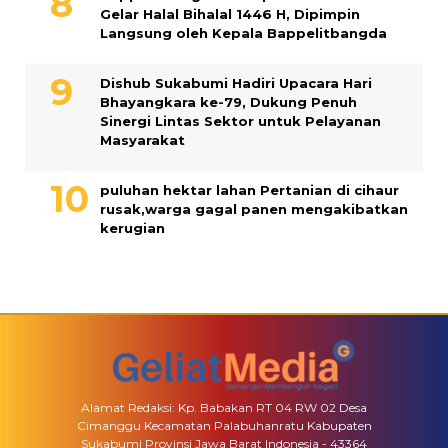
Gelar Halal Bihalal 1446 H, Dipimpin
Langsung oleh Kepala Bappelitbangda
Dishub Sukabumi Hadiri Upacara Hari
Bhayangkara ke-79, Dukung Penuh
Sinergi Lintas Sektor untuk Pelayanan
Masyarakat
puluhan hektar lahan Pertanian di cihaur
rusak,warga gagal panen mengakibatkan
kerugian
Alamat Redaksi: Kp. Babakan RT 04 RW 02 Desa
Cimanggu Kecamatan Palabuhanratu Kabupaten
Sukabumi Provinsi Jawa Barat Indonesia - 43364