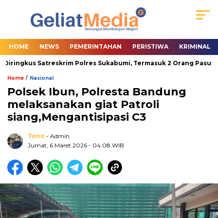
HOME
NEWS
PEMERINTAHAN
PERISTIWA
KRIMINAL
iringkus Satreskrim Polres Sukabumi, Termasuk 2 Orang Pasutri
/
Home
Nasional
Polsek Ibun, Polresta Bandung
melaksanakan giat Patroli
siang,Mengantisipasi C3
Tono
- Admin
Jumat, 6 Maret 2026
- 04:08 WIB