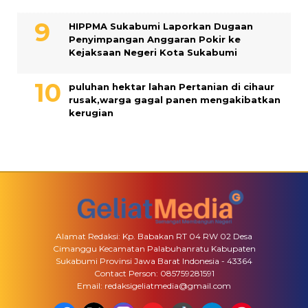
HIPPMA Sukabumi Laporkan Dugaan
Penyimpangan Anggaran Pokir ke
Kejaksaan Negeri Kota Sukabumi
puluhan hektar lahan Pertanian di cihaur
rusak,warga gagal panen mengakibatkan
kerugian
Alamat Redaksi: Kp. Babakan RT 04 RW 02 Desa
Cimanggu Kecamatan Palabuhanratu Kabupaten
Sukabumi Provinsi Jawa Barat Indonesia - 43364
Contact Person: 085759281591
Email: redaksigeliatmedia@gmail.com