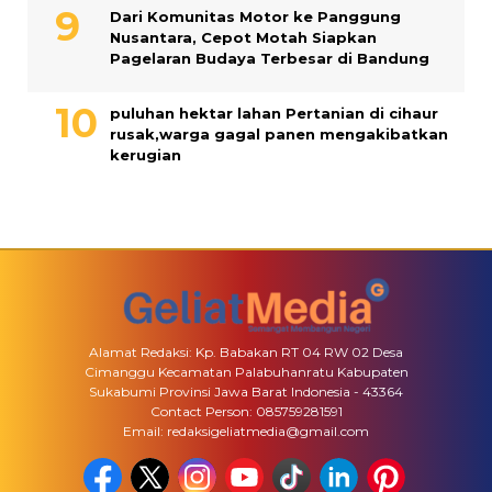
Dari Komunitas Motor ke Panggung
Nusantara, Cepot Motah Siapkan
Pagelaran Budaya Terbesar di Bandung
puluhan hektar lahan Pertanian di cihaur
rusak,warga gagal panen mengakibatkan
kerugian
Alamat Redaksi: Kp. Babakan RT 04 RW 02 Desa
Cimanggu Kecamatan Palabuhanratu Kabupaten
Sukabumi Provinsi Jawa Barat Indonesia - 43364
Contact Person: 085759281591
Email: redaksigeliatmedia@gmail.com