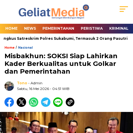
HOME
NEWS
PEMERINTAHAN
PERISTIWA
KRIMINAL
ngkus Satreskrim Polres Sukabumi, Termasuk 2 Orang Pasutri
/
Home
Nasional
Misbakhun: SOKSI Siap Lahirkan
Kader Berkualitas untuk Golkar
dan Pemerintahan
Tono
- Admin
Sabtu, 16 Mei 2026
- 04:51 WIB