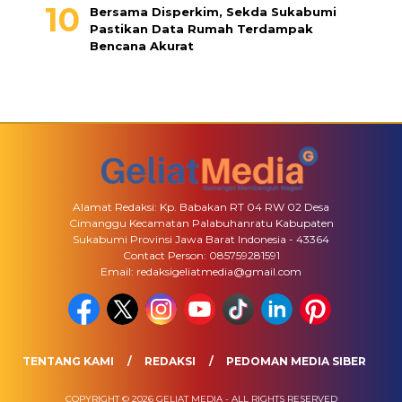
Bersama Disperkim, Sekda Sukabumi
Pastikan Data Rumah Terdampak
Bencana Akurat
Alamat Redaksi: Kp. Babakan RT 04 RW 02 Desa
Cimanggu Kecamatan Palabuhanratu Kabupaten
Sukabumi Provinsi Jawa Barat Indonesia - 43364
Contact Person: 085759281591
Email: redaksigeliatmedia@gmail.com
TENTANG KAMI
REDAKSI
PEDOMAN MEDIA SIBER
COPYRIGHT © 2026 GELIAT MEDIA - ALL RIGHTS RESERVED