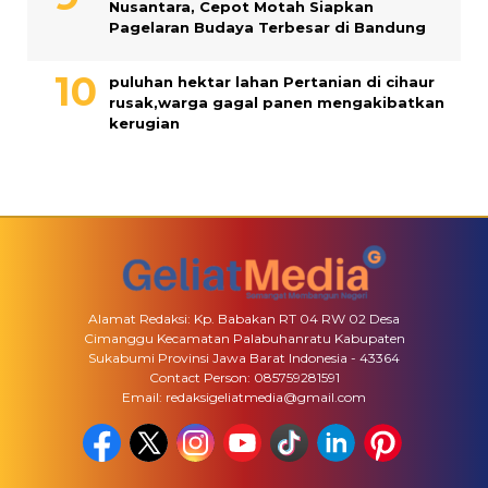
Nusantara, Cepot Motah Siapkan
Pagelaran Budaya Terbesar di Bandung
puluhan hektar lahan Pertanian di cihaur
rusak,warga gagal panen mengakibatkan
kerugian
Alamat Redaksi: Kp. Babakan RT 04 RW 02 Desa
Cimanggu Kecamatan Palabuhanratu Kabupaten
Sukabumi Provinsi Jawa Barat Indonesia - 43364
Contact Person: 085759281591
Email: redaksigeliatmedia@gmail.com