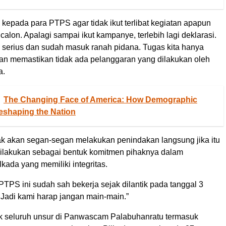
kepada para PTPS agar tidak ikut terlibat kegiatan apapun
calon. Apalagi sampai ikut kampanye, terlebih lagi deklarasi.
n serius dan sudah masuk ranah pidana. Tugas kita hanya
n memastikan tidak ada pelanggaran yang dilakukan oleh
a.
The Changing Face of America: How Demographic
Reshaping the Nation
ak akan segan-segan melakukan penindakan langsung jika itu
u dilakukan sebagai bentuk komitmen pihaknya dalam
kada yang memiliki integritas.
 PTPS ini sudah sah bekerja sejak dilantik pada tanggal 3
 Jadi kami harap jangan main-main.”
 seluruh unsur di Panwascam Palabuhanratu termasuk