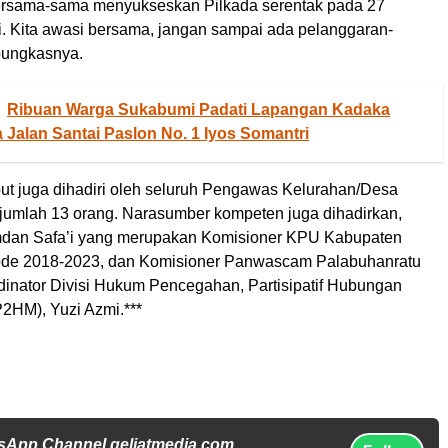
ersama-sama menyukseskan Pilkada serentak pada 27
. Kita awasi bersama, jangan sampai ada pelanggaran-
pungkasnya.
Ribuan Warga Sukabumi Padati Lapangan Kadaka
 Jalan Santai Paslon No. 1 Iyos Somantri
but juga dihadiri oleh seluruh Pengawas Kelurahan/Desa
jumlah 13 orang. Narasumber kompeten juga dihadirkan,
mdan Safa’i yang merupakan Komisioner KPU Kabupaten
ode 2018-2023, dan Komisioner Panwascam Palabuhanratu
dinator Divisi Hukum Pencegahan, Partisipatif Hubungan
2HM), Yuzi Azmi.***
sApp Channel geliatmedia.com