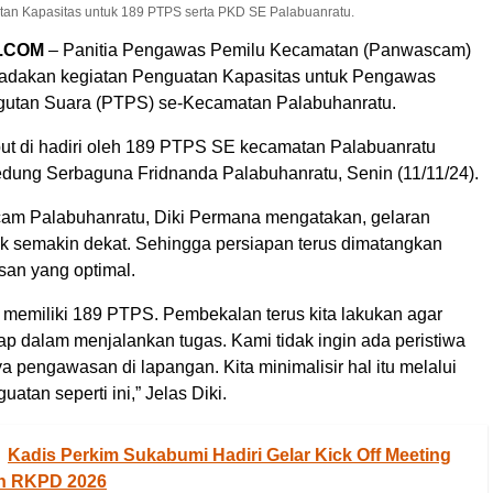
an Kapasitas untuk 189 PTPS serta PKD SE Palabuanratu.
.COM
– Panitia Pengawas Pemilu Kecamatan (Panwascam)
adakan kegiatan Penguatan Kapasitas untuk Pengawas
utan Suara (PTPS) se-Kecamatan Palabuhanratu.
but di hadiri oleh 189 PTPS SE kecamatan Palabuanratu
edung Serbaguna Fridnanda Palabuhanratu, Senin (11/11/24).
am Palabuhanratu, Diki Permana mengatakan, gelaran
ak semakin dekat. Sehingga persiapan terus dimatangkan
an yang optimal.
 memiliki 189 PTPS. Pembekalan terus kita lakukan agar
ap dalam menjalankan tugas. Kami tidak ingin ada peristiwa
a pengawasan di lapangan. Kita minimalisir hal itu melalui
atan seperti ini,” Jelas Diki.
Kadis Perkim Sukabumi Hadiri Gelar Kick Off Meeting
n RKPD 2026