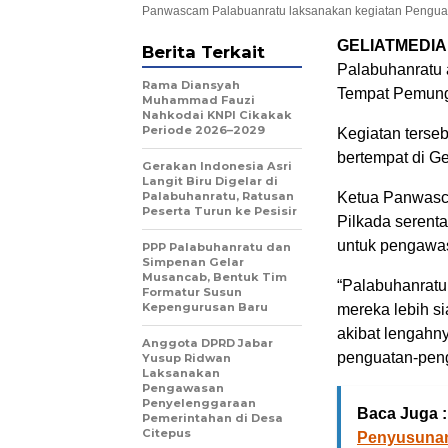
Panwascam Palabuanratu laksanakan kegiatan Penguat
GELIATMEDIA
Berita Terkait
Palabuhanratu 
Rama Diansyah
Tempat Pemung
Muhammad Fauzi
Nahkodai KNPI Cikakak
Periode 2026–2029
Kegiatan terse
bertempat di G
Gerakan Indonesia Asri
Langit Biru Digelar di
Palabuhanratu, Ratusan
Ketua Panwasc
Peserta Turun ke Pesisir
Pilkada serent
untuk pengawas
PPP Palabuhanratu dan
Simpenan Gelar
Musancab, Bentuk Tim
“Palabuhanratu
Formatur Susun
Kepengurusan Baru
mereka lebih si
akibat lengahny
Anggota DPRD Jabar
penguatan-pengu
Yusup Ridwan
Laksanakan
Pengawasan
Penyelenggaraan
Baca Juga :
Pemerintahan di Desa
Citepus
Penyusuna