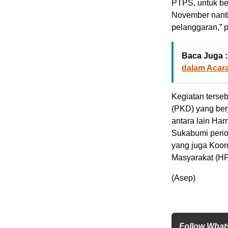
PTPS, untuk b
November nanti
pelanggaran,” 
Baca Juga :
dalam Acara
Kegiatan terse
(PKD) yang ber
antara lain Ha
Sukabumi peri
yang juga Koor
Masyarakat (HP
(Asep)
Follow What