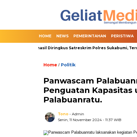
HOME
NEWS
PEMERINTAHAN
PERISTIWA
ine Slot Berhasil Diringkus Satreskrim Polres Sukabumi, Termasu
Home
Politik
/
Panwascam Palabuanr
Penguatan Kapasitas 
Palabuanratu.
Tono
- Admin
Senin, 11 November 2024
- 11:37 WIB