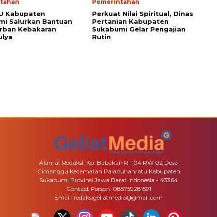
tahan
Pemerintahan
PU Kabupaten
Perkuat Nilai Spiritual, Dinas
i Salurkan Bantuan
Pertanian Kabupaten
rban Kebakaran
Sukabumi Gelar Pengajian
ulya
Rutin
Alamat Redaksi: Kp. Babakan RT 04 RW 02 Desa
Cimanggu Kecamatan Palabuhanratu Kabupaten
Sukabumi Provinsi Jawa Barat Indonesia - 43364
Contact Person: 085759281591
Email: redaksigeliatmedia@gmail.com