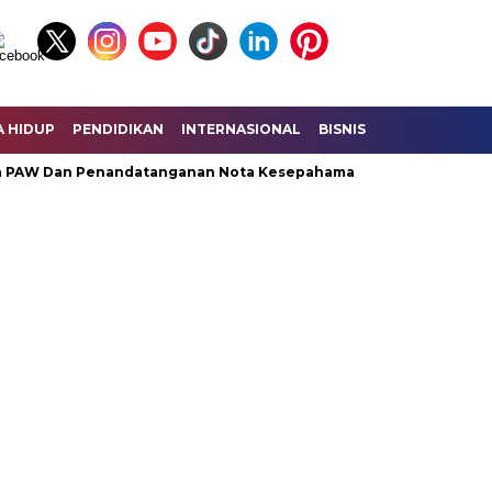
A HIDUP
PENDIDIKAN
INTERNASIONAL
BISNIS
KESEHATAN
 Dan Penandatanganan Nota Kesepahaman KUA – PPAS Perubaha