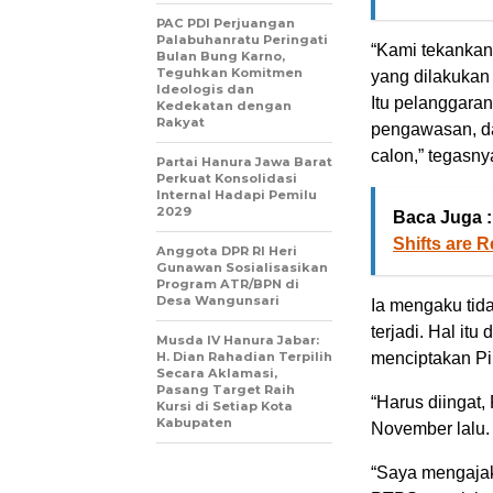
PAC PDI Perjuangan
Palabuhanratu Peringati
“Kami tekankan 
Bulan Bung Karno,
Teguhkan Komitmen
yang dilakukan 
Ideologis dan
Itu pelanggara
Kedekatan dengan
Rakyat
pengawasan, da
calon,” tegasny
Partai Hanura Jawa Barat
Perkuat Konsolidasi
Internal Hadapi Pemilu
2029
Baca Juga :
Shifts are 
Anggota DPR RI Heri
Gunawan Sosialisasikan
Program ATR/BPN di
Desa Wangunsari
Ia mengaku tid
terjadi. Hal it
Musda IV Hanura Jabar:
H. Dian Rahadian Terpilih
menciptakan Pil
Secara Aklamasi,
Pasang Target Raih
“Harus diingat,
Kursi di Setiap Kota
Kabupaten
November lalu.
“Saya mengajak