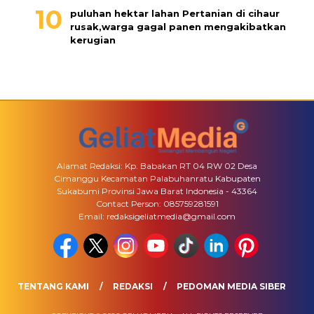
puluhan hektar lahan Pertanian di cihaur
rusak,warga gagal panen mengakibatkan
kerugian
Alamat Redaksi: Kp. Babakan RT 04 RW 02 Desa
Cimanggu Kecamatan Palabuhanratu Kabupaten
Sukabumi Provinsi Jawa Barat Indonesia - 43364
Contact Person: 085759281591
Email: redaksigeliatmedia@gmail.com
TENTANG KAMI
REDAKSI
PEDOMAN MEDIA SIBER