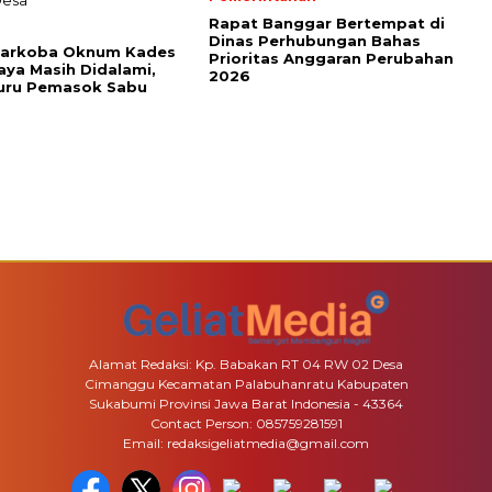
Rapat Banggar Bertempat di
Dinas Perhubungan Bahas
Narkoba Oknum Kades
Prioritas Anggaran Perubahan
ya Masih Didalami,
2026
Buru Pemasok Sabu
Alamat Redaksi: Kp. Babakan RT 04 RW 02 Desa
Cimanggu Kecamatan Palabuhanratu Kabupaten
Sukabumi Provinsi Jawa Barat Indonesia - 43364
Contact Person: 085759281591
Email: redaksigeliatmedia@gmail.com