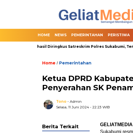
HOME
NEWS
PEMERINTAHAN
PERISTIWA
line Slot Berhasil Diringkus Satreskrim Polres Sukabumi, Termas
Home
Pemerintahan
/
Ketua DPRD Kabupaten
Penyerahan SK Penam
Tono
- Admin
Selasa, 11 Juni 2024
- 22:23 WIB
GELIATMEDIA
Berita Terkait
Sukabumi resmi