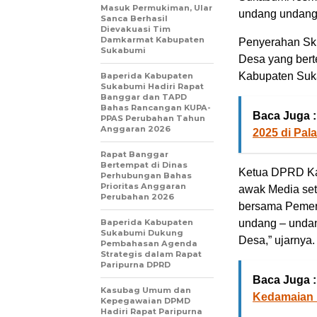
Masuk Permukiman, Ular
undang undang 
Sanca Berhasil
Dievakuasi Tim
Damkarmat Kabupaten
Penyerahan Sk 
Sukabumi
Desa yang ber
Kabupaten Suka
Baperida Kabupaten
Sukabumi Hadiri Rapat
Banggar dan TAPD
Bahas Rancangan KUPA-
Baca Juga :
PPAS Perubahan Tahun
Anggaran 2026
2025 di Pal
Rapat Banggar
Bertempat di Dinas
Ketua DPRD Ka
Perhubungan Bahas
Prioritas Anggaran
awak Media sete
Perubahan 2026
bersama Pemer
Baperida Kabupaten
undang – undan
Sukabumi Dukung
Desa,” ujarnya.
Pembahasan Agenda
Strategis dalam Rapat
Paripurna DPRD
Baca Juga :
Kasubag Umum dan
Kedamaian 
Kepegawaian DPMD
Hadiri Rapat Paripurna