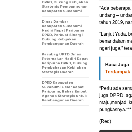
DPRD, Dukung Kebijakan
Strategis Pembangunan
“Ada beberapa 
Kabupaten Sukabumi
undang – undan
Dinas Damkar
tahun 2019, nan
Kabupaten Sukabumi
Hadiri Rapat Paripurna
“Lanjut Yuda, b
DPRD, Perkuat Sinergi
Dukung Kebijakan
benar dalam me
Pembangunan Daerah
ngeri juga,” ter
Kasubag UPTD Dinas
Peternakan Hadiri Rapat
Paripurna DPRD, Dukung
Baca Juga :
Pembahasan Kebijakan
Terdampak 
Strategis Daerah
DPRD Kabupaten
Sukabumi Gelar Rapat
“Perlu ada sem
Paripurna, Bahas Empat
juga DPRD, aga
Agenda Strategis untuk
Pembangunan Daerah
maju,menjadi k
pungkasnya.***
(Red)