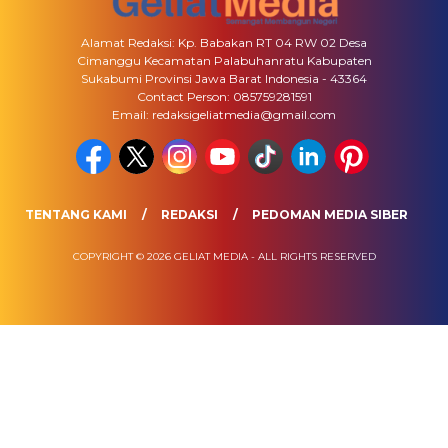
Alamat Redaksi: Kp. Babakan RT 04 RW 02 Desa
Cimanggu Kecamatan Palabuhanratu Kabupaten
Sukabumi Provinsi Jawa Barat Indonesia - 43364
Contact Person: 085759281591
Email: redaksigeliatmedia@gmail.com
TENTANG KAMI
REDAKSI
PEDOMAN MEDIA SIBER
COPYRIGHT © 2026 GELIAT MEDIA - ALL RIGHTS RESERVED