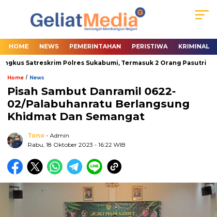
HOME
NEWS
PEMERINTAHAN
PERISTIWA
KRIMINAL
gkus Satreskrim Polres Sukabumi, Termasuk 2 Orang Pasutri
W
/
Home
News
Pisah Sambut Danramil 0622-
02/Palabuhanratu Berlangsung
Khidmat Dan Semangat
Tono
- Admin
Rabu, 18 Oktober 2023
- 16:22 WIB