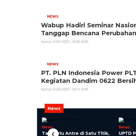
NEWS
Wabup Hadiri Seminar Nasio
Tanggap Bencana Perubahan 
Kamis, 5 Okt 2023 - 05:56 WIB
NEWS
PT. PLN Indonesia Power PLT
Kegiatan Dandim 0622 Bersih 
Kamis, 5 Okt 2023 - 05:41 WIB
News
News
News
‹
abuhanratu
Tak Perlu Antre di Satu Titik,
UPTD P