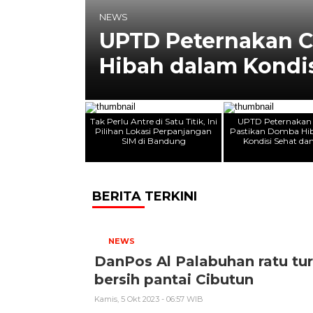
NEWS
Lokasi
UPTD Peternakan C
Hibah dalam Kondis
Tak Perlu Antre di Satu Titik, Ini
UPTD Peternakan
Pilihan Lokasi Perpanjangan
Pastikan Domba Hi
SIM di Bandung
Kondisi Sehat da
BERITA TERKINI
NEWS
DanPos Al Palabuhan ratu tu
bersih pantai Cibutun
Kamis, 5 Okt 2023 - 06:57 WIB