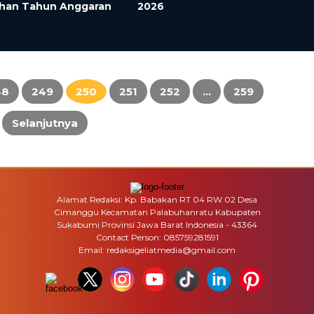
han Tahun Anggaran
2026
48
249
250
251
252
…
259
Selanjutnya
Alamat Redaksi: Kp. Babakan RT 04 RW 02 Desa
Cimanggu Kecamatan Palabuhanratu Kabupaten
Sukabumi Provinsi Jawa Barat Indonesia - 43364
Contact Person: 085759281591
Email: redaksigeliatmedia@gmail.com