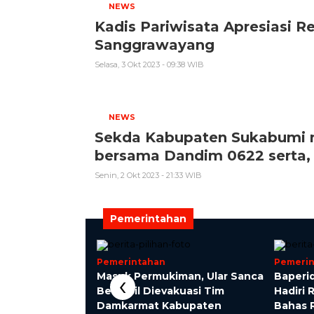
NEWS
Kadis Pariwisata Apresiasi R
Sanggrawayang
Selasa, 3 Okt 2023 - 09:38 WIB
NEWS
Sekda Kabupaten Sukabumi m
bersama Dandim 0622 serta, 
Senin, 2 Okt 2023 - 21:33 WIB
Pemerintahan
Pemerintahan
Pemeri
‹
paten Sukabumi
Masuk Permukiman, Ular Sanca
Baperi
meliharaan
Berhasil Dievakuasi Tim
Hadiri
alan
Damkarmat Kabupaten
Bahas 