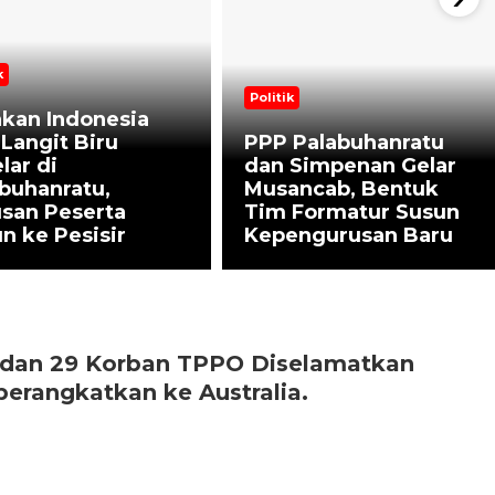
k
Politik
kan Indonesia
 Langit Biru
PPP Palabuhanratu
lar di
dan Simpenan Gelar
buhanratu,
Musancab, Bentuk
san Peserta
Tim Formatur Susun
n ke Pesisir
Kepengurusan Baru
a dan 29 Korban TPPO Diselamatkan
erangkatkan ke Australia.