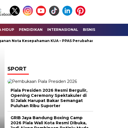
A HIDUP
PENDIDIKAN
INTERNASIONAL
BISNIS
KESEHATAN
Nota Kesepahaman KUA – PPAS Perubahan
Unifying the Worl
Headline
SPORT
Piala Presiden 2026 Resmi Bergulir,
Opening Ceremony Spektakuler di
Si Jalak Harupat Bakar Semangat
Puluhan Ribu Suporter
GRIB Jaya Bandung Boxing Camp
2026 Piala Wali Kota Resmi Dibuka,
PEMERINTAHAN