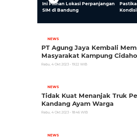
pasitas UMKM,
Ini Pilihan Lokasi Perpanjangan
Pastik
 Usaha Lebih
SIM di Bandung
Kondisi
erdaya Saing
NEWS
PT Agung Jaya Kembali Memb
Masyarakat Kampung Cidahon
Rabu, 4 Okt 2023 - 19:22 WIB
NEWS
Tidak Kuat Menanjak Truk 
Kandang Ayam Warga
Rabu, 4 Okt 2023 - 18:46 WIB
NEWS