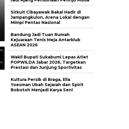
Jadi Ajang Pembinaan Petinju Muda
Masuk Permukiman, Ular 
Sirkuit Cibayawak Bakal Hadir di
Dievakuasi Tim Damkarm
Jampangkulon, Arena Lokal dengan
Mimpi Pentas Nasional
Sukabumi
Bandung Jadi Tuan Rumah
Kejuaraan Tenis Meja Antarklub
ASEAN 2026
mi
Wakil Bupati Sukabumi Lepas Atlet
POPWILDA Jabar 2026, Targetkan
un
Prestasi dan Junjung Sportivitas
Kultura Persib di Braga, Elia
Yoesman Ubah Sejarah dan Spirit
Bobotoh Menjadi Karya Seni