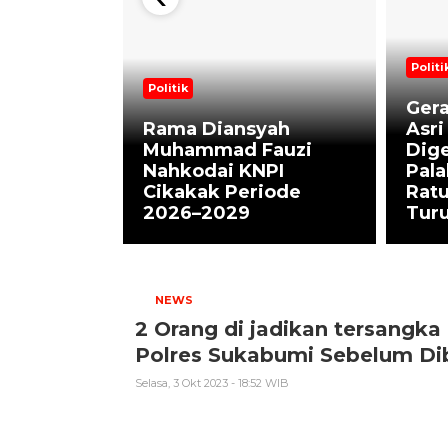
Politi
Politik
Gera
ratis di
Rama Diansyah
Asri
mitmen
Muhammad Fauzi
Dige
erjuangan
Nahkodai KNPI
Pala
ahteraan
Cikakak Periode
Ratu
2026–2029
Turu
NEWS
2 Orang di jadikan tersangk
Polres Sukabumi Sebelum Dib
Selasa, 3 Okt 2023 - 18:52 WIB