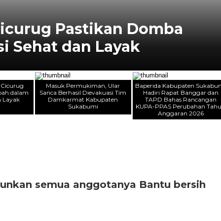
icurug Pastikan Domba
i Sehat dan Layak
 Cicurug
Masuk Permukiman, Ular
Baperida Kabupaten Sukabu
bah dalam
Sanca Berhasil Dievakuasi Tim
Hadiri Rapat Banggar dan
n Layak
Damkarmat Kabupaten
TAPD Bahas Rancangan
Sukabumi
KUPA-PPAS Perubahan Tah
Anggaran 2026
runkan semua anggotanya Bantu bersih