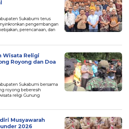
l
abupaten Sukabumi terus
menyinkronkan pengembangan
 kebijakan, perencanaan, dan
Wisata Religi
ong Royong dan Doa
abupaten Sukabumi bersama
ng royong beberesih
isata religi Gunung
adiri Musyawarah
bunder 2026