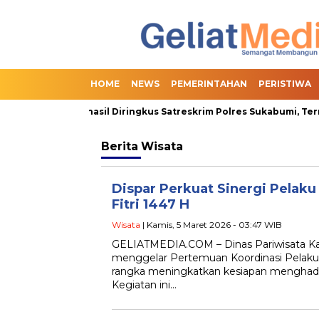
HOME
NEWS
PEMERINTAHAN
PERISTIWA
ine Slot Berhasil Diringkus Satreskrim Polres Sukabumi, Termasuk
Berita
Wisata
Dispar Perkuat Sinergi Pelaku
Fitri 1447 H
Wisata
| Kamis, 5 Maret 2026 - 03:47 WIB
GELIATMEDIA.COM – Dinas Pariwisata K
menggelar Pertemuan Koordinasi Pelaku
rangka meningkatkan kesiapan menghadapi l
Kegiatan ini…