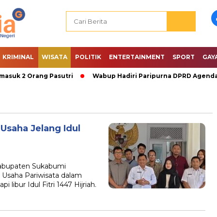
KRIMINAL
WISATA
POLITIK
ENTERTAINMENT
SPORT
GAY
 2 Orang Pasutri
Wabup Hadiri Paripurna DPRD Agenda PAW
 Usaha Jelang Idul
abupaten Sukabumi
 Usaha Pariwisata dalam
ibur Idul Fitri 1447 Hijriah.