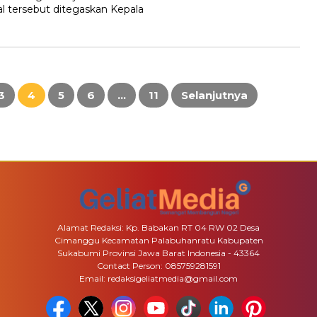
al tersebut ditegaskan Kepala
3
4
5
6
…
11
Selanjutnya
Alamat Redaksi: Kp. Babakan RT 04 RW 02 Desa
Cimanggu Kecamatan Palabuhanratu Kabupaten
Sukabumi Provinsi Jawa Barat Indonesia - 43364
Contact Person: 085759281591
Email: redaksigeliatmedia@gmail.com