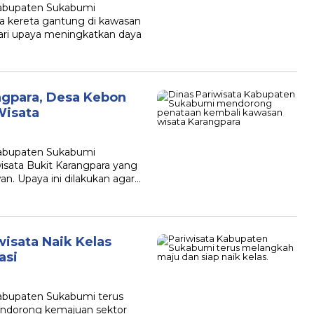
abupaten Sukabumi
kereta gantung di kawasan
ari upaya meningkatkan daya
ngpara, Desa Kebon
Wisata
abupaten Sukabumi
sata Bukit Karangpara yang
an. Upaya ini dilakukan agar…
isata Naik Kelas
asi
abupaten Sukabumi terus
endorong kemajuan sektor