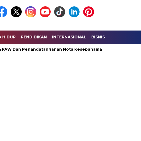
A HIDUP
PENDIDIKAN
INTERNASIONAL
BISNIS
KESEHATAN
 Dan Penandatanganan Nota Kesepahaman KUA – PPAS Perubaha