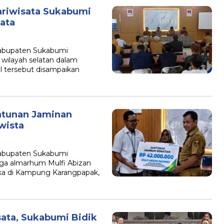
Pariwisata Sukabumi
ata
abupaten Sukabumi
 wilayah selatan dalam
Hal tersebut disampaikan
ntunan Jaminan
wista
abupaten Sukabumi
ga almarhum Mulfi Abizan
a di Kampung Karangpapak,
sata, Sukabumi Bidik