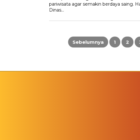
pariwisata agar semakin berdaya saing. H
Dinas…
Paginasi
pos
Sebelumnya
1
2