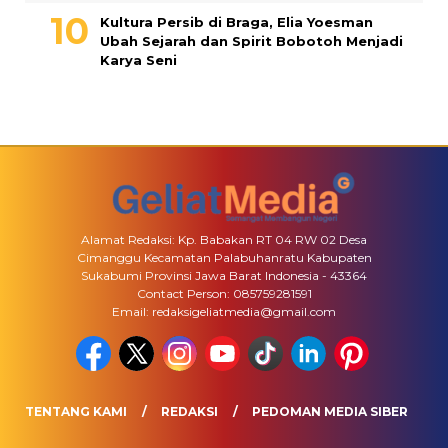
Kultura Persib di Braga, Elia Yoesman
Ubah Sejarah dan Spirit Bobotoh Menjadi
Karya Seni
Alamat Redaksi: Kp. Babakan RT 04 RW 02 Desa
Cimanggu Kecamatan Palabuhanratu Kabupaten
Sukabumi Provinsi Jawa Barat Indonesia - 43364
Contact Person: 085759281591
Email: redaksigeliatmedia@gmail.com
TENTANG KAMI
REDAKSI
PEDOMAN MEDIA SIBER