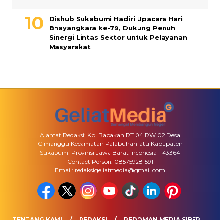
Dishub Sukabumi Hadiri Upacara Hari
Bhayangkara ke-79, Dukung Penuh
Sinergi Lintas Sektor untuk Pelayanan
Masyarakat
Alamat Redaksi: Kp. Babakan RT 04 RW 02 Desa
Cimanggu Kecamatan Palabuhanratu Kabupaten
Sukabumi Provinsi Jawa Barat Indonesia - 43364
Contact Person: 085759281591
Email: redaksigeliatmedia@gmail.com
TENTANG KAMI
REDAKSI
PEDOMAN MEDIA SIBER