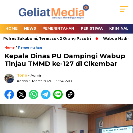
HOME
NEWS
PEMERINTAHAN
PERISTIWA
KRIMINAL
Polres Sukabumi, Termasuk 2 Orang Pasutri
Wabup Hadiri Par
/
Home
Pemerintahan
Kepala Dinas PU Dampingi Wabup
Tinjau TMMD ke-127 di Cikembar
Tono
- Admin
Kamis, 5 Maret 2026
- 15:24 WIB