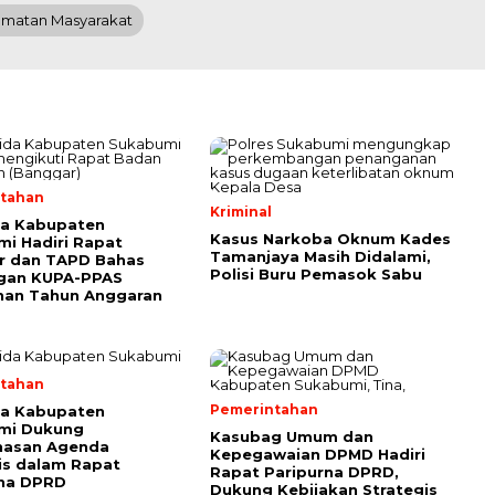
amatan Masyarakat
tahan
Kriminal
da Kabupaten
Kasus Narkoba Oknum Kades
i Hadiri Rapat
Tamanjaya Masih Didalami,
r dan TAPD Bahas
Polisi Buru Pemasok Sabu
gan KUPA-PPAS
han Tahun Anggaran
tahan
Pemerintahan
da Kabupaten
mi Dukung
Kasubag Umum dan
asan Agenda
Kepegawaian DPMD Hadiri
is dalam Rapat
Rapat Paripurna DPRD,
rna DPRD
Dukung Kebijakan Strategis