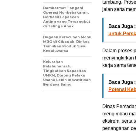
tumbang. Pros
Damkarmat Tangani
jalan serta me
Operasi Nonkebakaran,
Berhasil Lepaskan
Anting yang Tersangkut
Baca Juga :
di Telinga Anak
untuk Persi
Dugaan Keracunan Menu
MBG di Cibadak, Dinkes
Temukan Produk Susu
Dalam proses p
Kedaluwarsa
menyingkirkan 
Kelurahan
kerja sama ters
Palabuhanratu
Tingkatkan Kapasitas
UMKM, Dorong Pelaku
Usaha Lebih Inovatif dan
Baca Juga :
Berdaya Saing
Potensi Ke
Dinas Pemadam
mengimbau masy
ekstrem, serta
penanganan cep