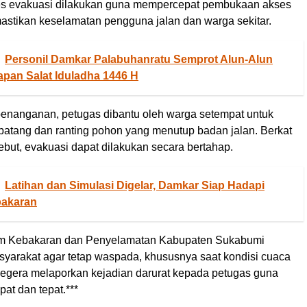
es evakuasi dilakukan guna mempercepat pembukaan akses
mastikan keselamatan pengguna jalan dan warga sekitar.
Personil Damkar Palabuhanratu Semprot Alun-Alun
apan Salat Iduladha 1446 H
enanganan, petugas dibantu oleh warga setempat untuk
batang dan ranting pohon yang menutup badan jalan. Berkat
ebut, evakuasi dapat dilakukan secara bertahap.
Latihan dan Simulasi Digelar, Damkar Siap Hadapi
bakaran
 Kebakaran dan Penyelamatan Kabupaten Sukabumi
arakat agar tetap waspada, khususnya saat kondisi cuaca
 segera melaporkan kejadian darurat kepada petugas guna
at dan tepat.***