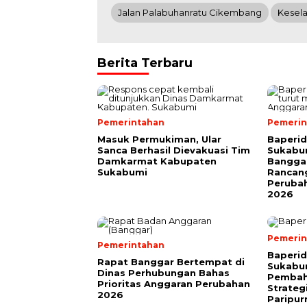
Jalan Palabuhanratu Cikembang
Kesel
Berita Terbaru
Pemerintahan
Pemerin
Masuk Permukiman, Ular
Baperi
Sanca Berhasil Dievakuasi Tim
Sukabum
Damkarmat Kabupaten
Bangga
Sukabumi
Rancan
Peruba
2026
Pemerin
Pemerintahan
Baperi
Rapat Banggar Bertempat di
Sukabu
Dinas Perhubungan Bahas
Pembah
Prioritas Anggaran Perubahan
Strateg
2026
Paripu