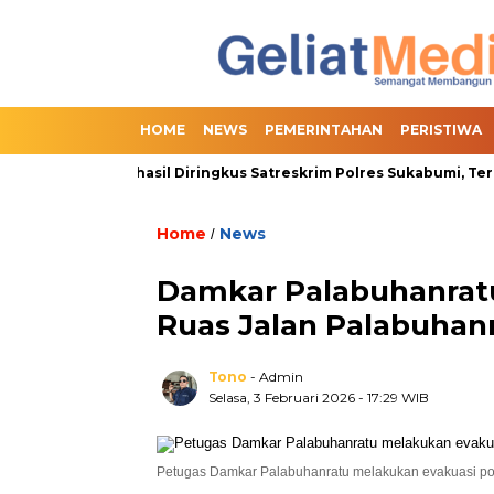
HOME
NEWS
PEMERINTAHAN
PERISTIWA
line Slot Berhasil Diringkus Satreskrim Polres Sukabumi, Termasu
Home
News
/
Damkar Palabuhanrat
Ruas Jalan Palabuha
Tono
- Admin
Selasa, 3 Februari 2026
- 17:29 WIB
Petugas Damkar Palabuhanratu melakukan evakuasi p