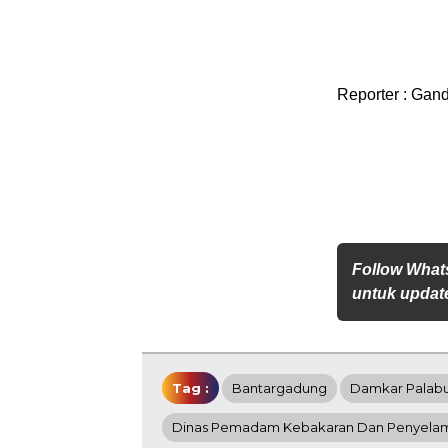
Reporter : Gand
Follow What
untuk update
Tag :
Bantargadung
Damkar Palabu
Dinas Pemadam Kebakaran Dan Penyela