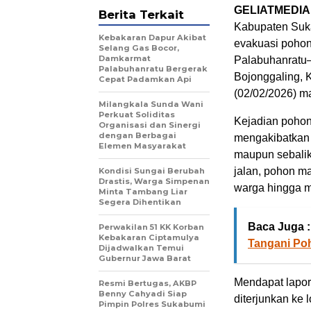
GELIATMEDIA
Berita Terkait
Kabupaten Suk
Kebakaran Dapur Akibat
evakuasi pohon
Selang Gas Bocor,
Damkarmat
Palabuhanratu
Palabuhanratu Bergerak
Bojonggaling,
Cepat Padamkan Api
(02/02/2026) m
Milangkala Sunda Wani
Perkuat Soliditas
Kejadian pohon 
Organisasi dan Sinergi
dengan Berbagai
mengakibatkan 
Elemen Masyarakat
maupun sebalik
jalan, pohon m
Kondisi Sungai Berubah
Drastis, Warga Simpenan
warga hingga 
Minta Tambang Liar
Segera Dihentikan
Baca Juga :
Perwakilan 51 KK Korban
Kebakaran Ciptamulya
Tangani Po
Dijadwalkan Temui
Gubernur Jawa Barat
Mendapat lapor
Resmi Bertugas, AKBP
Benny Cahyadi Siap
diterjunkan ke
Pimpin Polres Sukabumi