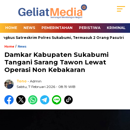
HOME
NEWS
PEMERINTAHAN
PERISTIWA
KRIMINAL
ngkus Satreskrim Polres Sukabumi, Termasuk 2 Orang Pasutri
/
Home
News
Damkar Kabupaten Sukabumi
Tangani Sarang Tawon Lewat
Operasi Non Kebakaran
Tono
- Admin
Sabtu, 7 Februari 2026
- 08:19 WIB