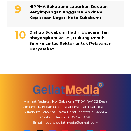
HIPPMA Sukabumi Laporkan Dugaan
Penyimpangan Anggaran Pokir ke
Kejaksaan Negeri Kota Sukabumi
Dishub Sukabumi Hadiri Upacara Hari
Bhayangkara ke-79, Dukung Penuh
Sinergi Lintas Sektor untuk Pelayanan
Masyarakat
Alamat Redaksi: Kp. Babakan RT 04 RW 02 Desa
Cimanggu Kecamatan Palabuhanratu Kabupaten
Sukabumi Provinsi Jawa Barat Indonesia - 43364
Contact Person: 085759281591
Email: redaksigeliatmedia@gmail.com