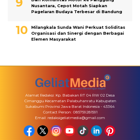
Nusantara, Cepot Motah Siapkan
Pagelaran Budaya Terbesar di Bandung
Milangkala Sunda Wani Perkuat Soliditas
Organisasi dan Sinergi dengan Berbagai
Elemen Masyarakat
Alamat Redaksi: Kp. Babakan RT 04 RW 02 Desa
Cimanggu Kecamatan Palabuhanratu Kabupaten
Sukabumi Provinsi Jawa Barat Indonesia - 43364
Contact Person: 085759281591
Email: redaksigeliatmedia@gmail.com