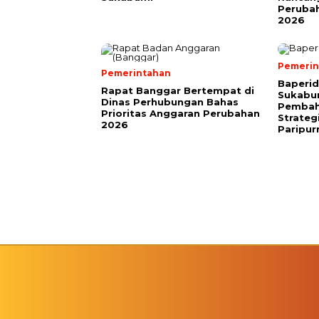
Peruba
2026
Pemerin
Pemerintahan
Baperi
Rapat Banggar Bertempat di
Sukabu
Dinas Perhubungan Bahas
Pembah
Prioritas Anggaran Perubahan
Strateg
2026
Paripu