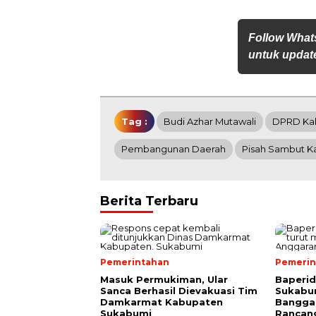
Follow What
untuk update
Tag :
Budi Azhar Mutawali
DPRD Ka
Pembangunan Daerah
Pisah Sambut Ka
Berita Terbaru
Pemerintahan
Pemerin
Masuk Permukiman, Ular
Baperi
Sanca Berhasil Dievakuasi Tim
Sukabum
Damkarmat Kabupaten
Bangga
Sukabumi
Rancan