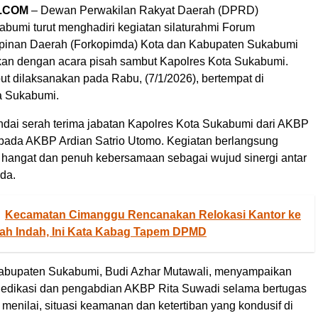
.COM
– Dewan Perwakilan Rakyat Daerah (DPRD)
bumi turut menghadiri kegiatan silaturahmi Forum
pinan Daerah (Forkopimda) Kota dan Kabupaten Sukabumi
kan dengan acara pisah sambut Kapolres Kota Sukabumi.
ut dilaksanakan pada Rabu, (7/1/2026), bertempat di
a Sukabumi.
ndai serah terima jabatan Kapolres Kota Sukabumi dari AKBP
pada AKBP Ardian Satrio Utomo. Kegiatan berlangsung
hangat dan penuh kebersamaan sebagai wujud sinergi antar
da.
Kecamatan Cimanggu Rencanakan Relokasi Kantor ke
ah Indah, Ini Kata Kabag Tapem DPMD
bupaten Sukabumi, Budi Azhar Mutawali, menyampaikan
 dedikasi dan pengabdian AKBP Rita Suwadi selama bertugas
 menilai, situasi keamanan dan ketertiban yang kondusif di