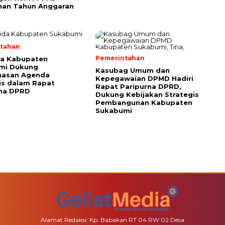
han Tahun Anggaran
tahan
Pemerintahan
da Kabupaten
mi Dukung
Kasubag Umum dan
asan Agenda
Kepegawaian DPMD Hadiri
is dalam Rapat
Rapat Paripurna DPRD,
rna DPRD
Dukung Kebijakan Strategis
Pembangunan Kabupaten
Sukabumi
Alamat Redaksi: Kp. Babakan RT 04 RW 02 Desa