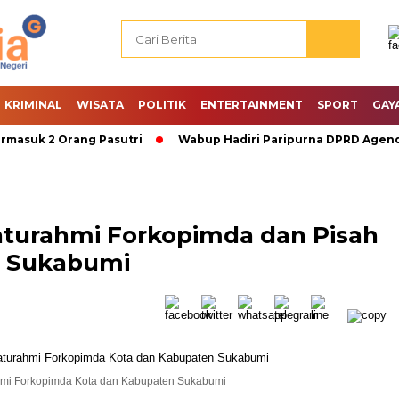
KRIMINAL
WISATA
POLITIK
ENTERTAINMENT
SPORT
GAY
uk 2 Orang Pasutri
Wabup Hadiri Paripurna DPRD Agenda P
laturahmi Forkopimda dan Pisah
a Sukabumi
hmi Forkopimda Kota dan Kabupaten Sukabumi