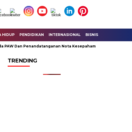
A HIDUP
PENDIDIKAN
INTERNASIONAL
BISNIS
KESEHATAN
AW Dan Penandatanganan Nota Kesepahaman KUA – PPAS Perubah
TRENDING