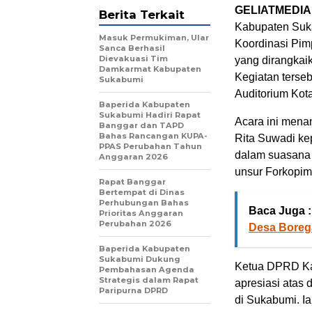
GELIATMEDIA
Berita Terkait
Kabupaten Suka
Masuk Permukiman, Ular
Koordinasi Pim
Sanca Berhasil
Dievakuasi Tim
yang dirangkai
Damkarmat Kabupaten
Kegiatan terseb
Sukabumi
Auditorium Kot
Baperida Kabupaten
Sukabumi Hadiri Rapat
Acara ini mena
Banggar dan TAPD
Bahas Rancangan KUPA-
Rita Suwadi ke
PPAS Perubahan Tahun
dalam suasana 
Anggaran 2026
unsur Forkopim
Rapat Banggar
Bertempat di Dinas
Perhubungan Bahas
Baca Juga :
Prioritas Anggaran
Perubahan 2026
Desa Boreg
Baperida Kabupaten
Sukabumi Dukung
Ketua DPRD Ka
Pembahasan Agenda
Strategis dalam Rapat
apresiasi atas
Paripurna DPRD
di Sukabumi. Ia