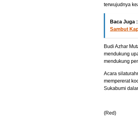
terwujudnya ke
Baca Juga :
Sambut Kap
Budi Azhar Mu
mendukung upay
mendukung pem
Acara silatura
mempererat ko
Sukabumi dalam
(Red)