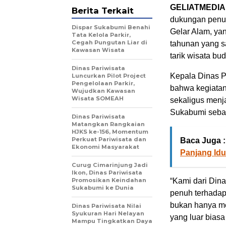
GELIATMEDIA
Berita Terkait
dukungan penu
Dispar Sukabumi Benahi
Gelar Alam, yan
Tata Kelola Parkir,
Cegah Pungutan Liar di
tahunan yang sa
Kawasan Wisata
tarik wisata b
Dinas Pariwisata
Kepala Dinas P
Luncurkan Pilot Project
Pengelolaan Parkir,
bahwa kegiatan
Wujudkan Kawasan
Wisata SOMEAH
sekaligus menj
Sukabumi sebaga
Dinas Pariwisata
Matangkan Rangkaian
HJKS ke-156, Momentum
Perkuat Pariwisata dan
Baca Juga :
Ekonomi Masyarakat
Panjang Idul
Curug Cimarinjung Jadi
Ikon, Dinas Pariwisata
Promosikan Keindahan
“Kami dari Din
Sukabumi ke Dunia
penuh terhadap 
bukan hanya men
Dinas Pariwisata Nilai
Syukuran Hari Nelayan
yang luar bias
Mampu Tingkatkan Daya