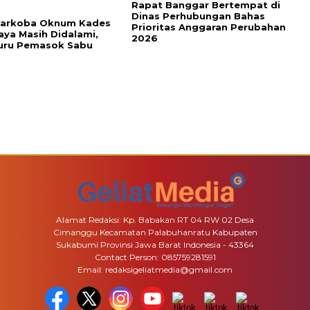
Rapat Banggar Bertempat di
Dinas Perhubungan Bahas
Narkoba Oknum Kades
Prioritas Anggaran Perubahan
ya Masih Didalami,
2026
Buru Pemasok Sabu
Alamat Redaksi: Kp. Babakan RT 04 RW 02 Desa
Cimanggu Kecamatan Palabuhanratu Kabupaten
Sukabumi Provinsi Jawa Barat Indonesia - 43364
Contact Person: 085759281591
Email: redaksigeliatmedia@gmail.com