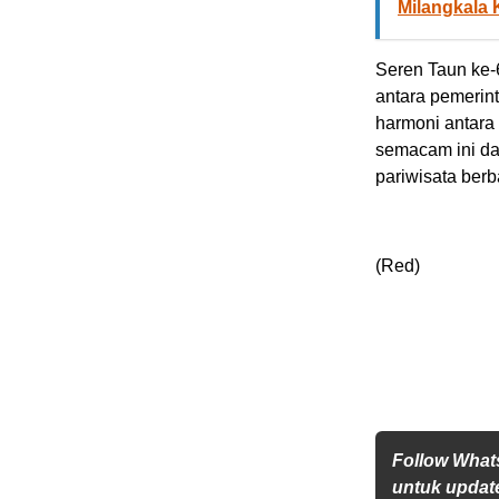
Milangkala
Seren Taun ke-
antara pemerin
harmoni antara
semacam ini da
pariwisata ber
(Red)
Follow What
untuk update