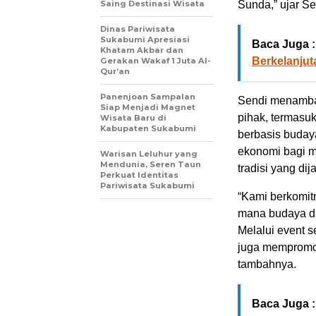
Saing Destinasi Wisata
Sunda,” ujar Se
Dinas Pariwisata
Sukabumi Apresiasi
Baca Juga :
Khatam Akbar dan
Berkelanju
Gerakan Wakaf 1 Juta Al-
Qur’an
Panenjoan Sampalan
Sendi menambah
Siap Menjadi Magnet
pihak, termasu
Wisata Baru di
Kabupaten Sukabumi
berbasis buday
ekonomi bagi ma
Warisan Leluhur yang
Mendunia, Seren Taun
tradisi yang di
Perkuat Identitas
Pariwisata Sukabumi
“Kami berkomit
mana budaya dan
Melalui event s
juga mempromos
tambahnya.
Baca Juga :