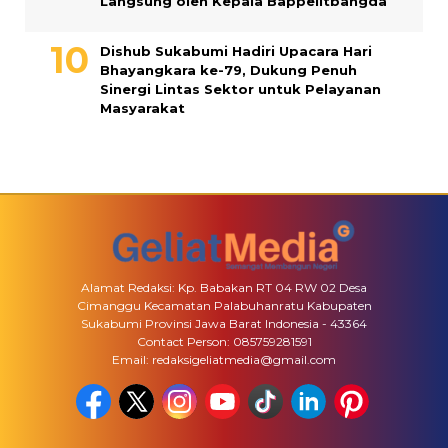
Langsung oleh Kepala Bappelitbangda
Dishub Sukabumi Hadiri Upacara Hari
Bhayangkara ke-79, Dukung Penuh
Sinergi Lintas Sektor untuk Pelayanan
Masyarakat
Alamat Redaksi: Kp. Babakan RT 04 RW 02 Desa
Cimanggu Kecamatan Palabuhanratu Kabupaten
Sukabumi Provinsi Jawa Barat Indonesia - 43364
Contact Person: 085759281591
Email: redaksigeliatmedia@gmail.com