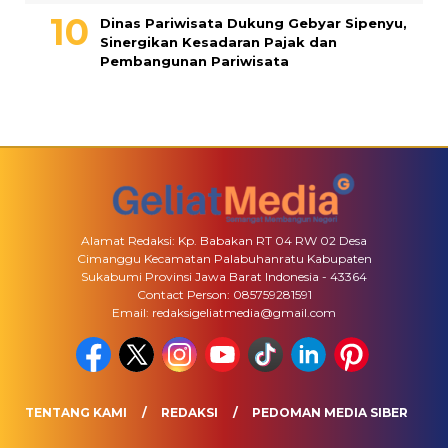
Dinas Pariwisata Dukung Gebyar Sipenyu,
Sinergikan Kesadaran Pajak dan
Pembangunan Pariwisata
Alamat Redaksi: Kp. Babakan RT 04 RW 02 Desa
Cimanggu Kecamatan Palabuhanratu Kabupaten
Sukabumi Provinsi Jawa Barat Indonesia - 43364
Contact Person: 085759281591
Email: redaksigeliatmedia@gmail.com
TENTANG KAMI
REDAKSI
PEDOMAN MEDIA SIBER