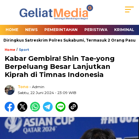
HOME
NEWS
PEMERINTAHAN
PERISTIWA
KRIMINAL
iringkus Satreskrim Polres Sukabumi, Termasuk 2 Orang Pasutri
/
Home
Sport
Kabar Gembira! Shin Tae-yong
Berpeluang Besar Lanjutkan
Kiprah di Timnas Indonesia
Tono
- Admin
Sabtu, 22 Juni 2024
- 23:09 WIB