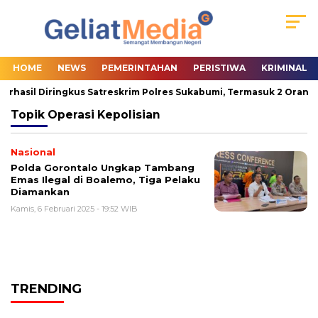
HOME
NEWS
PEMERINTAHAN
PERISTIWA
KRIMINAL
erhasil Diringkus Satreskrim Polres Sukabumi, Termasuk 2 Orang P
Topik
Operasi Kepolisian
Nasional
Polda Gorontalo Ungkap Tambang
Emas Ilegal di Boalemo, Tiga Pelaku
Diamankan
Kamis, 6 Februari 2025 - 19:52 WIB
TRENDING