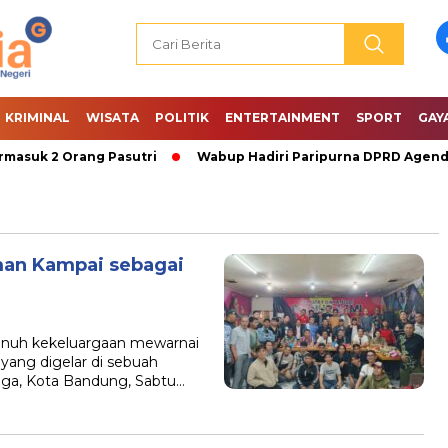
KRIMINAL
WISATA
POLITIK
ENTERTAINMENT
SPORT
GAY
suk 2 Orang Pasutri
Wabup Hadiri Paripurna DPRD Agenda 
an Kampai sebagai
nuh kekeluargaan mewarnai
ang digelar di sebuah
ga, Kota Bandung, Sabtu…