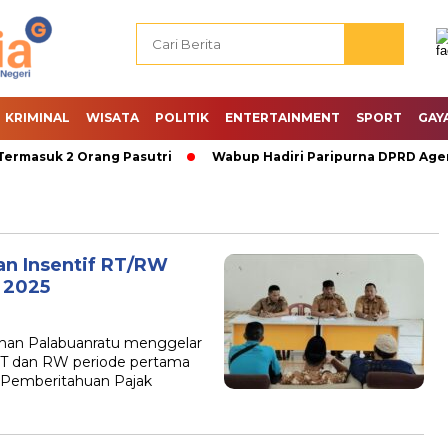
KRIMINAL
WISATA
POLITIK
ENTERTAINMENT
SPORT
GAY
ermasuk 2 Orang Pasutri
Wabup Hadiri Paripurna DPRD Agen
an Insentif RT/RW
 2025
an Palabuanratu menggelar
 RT dan RW periode pertama
 Pemberitahuan Pajak