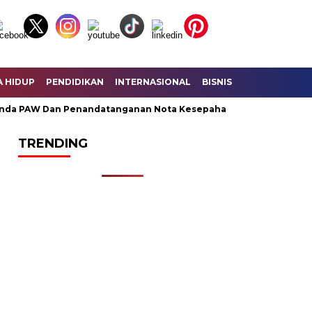
A HIDUP
PENDIDIKAN
INTERNASIONAL
BISNIS
KESEHATAN
da PAW Dan Penandatanganan Nota Kesepahaman KUA – PPAS Per
TRENDING