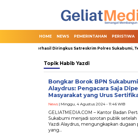
HOME
NEWS
PEMERINTAHAN
PERISTIWA
n Online Slot Berhasil Diringkus Satreskrim Polres Sukabumi, Ter
Topik
Habib Yazdi
Bongkar Borok BPN Sukabumi,
Alaydrus: Pengacara Saja Dip
Masyarakat yang Urus Sertifik
News
| Minggu, 4 Agustus 2024 - 11:46 WIB
GELIATMEDIA.COM – Kantor Badan Perta
Sukabumi menjadi sorotan publik setelah
Yazdi Alaydrus, mengungkapkan dugaan pra
yang…