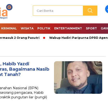
KRIMINAL
WISATA
POLITIK
ENTERTAINMENT
SPORT
GAY
masuk 2 Orang Pasutri
Wabup Hadiri Paripurna DPRD Agenda
 Habib Yazdi
eras, Bagaimana Nasib
at Tanah?
nahan Nasional (BPN)
 seorang pengacara, Habib
ktik pungutan liar (pungli)