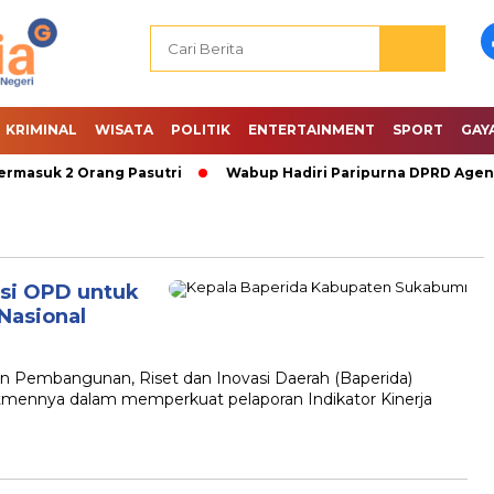
KRIMINAL
WISATA
POLITIK
ENTERTAINMENT
SPORT
GAY
masuk 2 Orang Pasutri
Wabup Hadiri Paripurna DPRD Agenda
si OPD untuk
Nasional
Pembangunan, Riset dan Inovasi Daerah (Baperida)
ennya dalam memperkuat pelaporan Indikator Kinerja