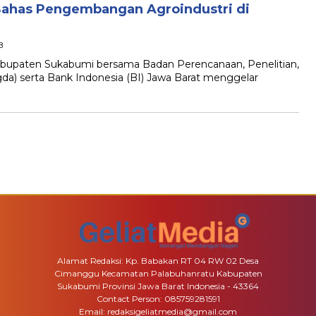
 Bahas Pengembangan Agroindustri di
B
upaten Sukabumi bersama Badan Perencanaan, Penelitian,
) serta Bank Indonesia (BI) Jawa Barat menggelar
Alamat Redaksi: Kp. Babakan RT 04 RW 02 Desa
Cimanggu Kecamatan Palabuhanratu Kabupaten
Sukabumi Provinsi Jawa Barat Indonesia - 43364
Contact Person: 085759281591
Email: redaksigeliatmedia@gmail.com