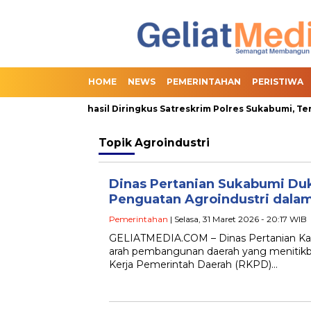
HOME
NEWS
PEMERINTAHAN
PERISTIWA
nline Slot Berhasil Diringkus Satreskrim Polres Sukabumi, Terma
Topik
Agroindustri
Dinas Pertanian Sukabumi Du
Penguatan Agroindustri dala
Pemerintahan
| Selasa, 31 Maret 2026 - 20:17 WIB
GELIATMEDIA.COM – Dinas Pertanian K
arah pembangunan daerah yang menitikbe
Kerja Pemerintah Daerah (RKPD)…