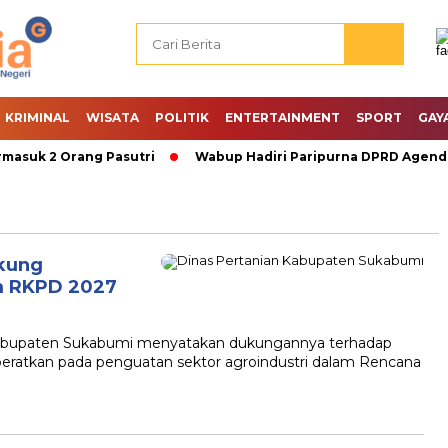
KRIMINAL
WISATA
POLITIK
ENTERTAINMENT
SPORT
GAY
suk 2 Orang Pasutri
Wabup Hadiri Paripurna DPRD Agenda P
kung
m RKPD 2027
abupaten Sukabumi menyatakan dukungannya terhadap
ratkan pada penguatan sektor agroindustri dalam Rencana