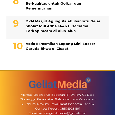
Berkualitas untuk Golkar dan
Pemerintahan
DKM Masjid Agung Palabuhanratu Gelar
Sholat Idul Adha 1446 H Bersama
Forkopimcam di Alun-Alun
Asda II Resmikan Lapang Mini Soccer
Garuda Bhwa di Cisaat
Alamat Redaksi: Kp. Babakan RT 04 RW 02 Desa
Cimanggu Kecamatan Palabuhanratu Kabupaten
Sukabumi Provinsi Jawa Barat Indonesia - 43364
Contact Person: 085759281591
Email: redaksigeliatmedia@gmail.com