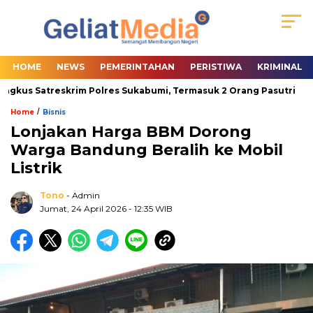
HOME
NEWS
PEMERINTAHAN
PERISTIWA
KRIMINAL
gkus Satreskrim Polres Sukabumi, Termasuk 2 Orang Pasutri
W
/
Home
Bisnis
Lonjakan Harga BBM Dorong
Warga Bandung Beralih ke Mobil
Listrik
Tono
- Admin
Jumat, 24 April 2026
- 12:35 WIB