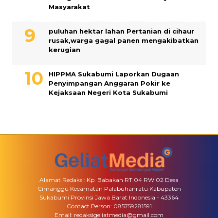
Masyarakat
puluhan hektar lahan Pertanian di cihaur
rusak,warga gagal panen mengakibatkan
kerugian
HIPPMA Sukabumi Laporkan Dugaan
Penyimpangan Anggaran Pokir ke
Kejaksaan Negeri Kota Sukabumi
Alamat Redaksi: Kp. Babakan RT 04 RW 02 Desa
Cimanggu Kecamatan Palabuhanratu Kabupaten
Sukabumi Provinsi Jawa Barat Indonesia - 43364
Contact Person: 085759281591
Email: redaksigeliatmedia@gmail.com