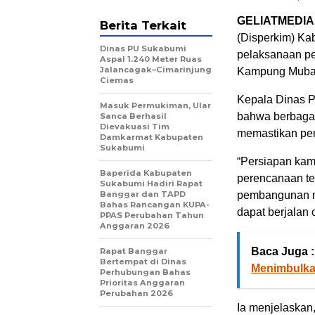
GELIATMEDIA
Berita Terkait
(Disperkim) Ka
Dinas PU Sukabumi
pelaksanaan p
Aspal 1.240 Meter Ruas
Jalancagak–Cimarinjung
Kampung Mubar
Ciemas
Kepala Dinas P
Masuk Permukiman, Ular
bahwa berbagai
Sanca Berhasil
Dievakuasi Tim
memastikan pem
Damkarmat Kabupaten
Sukabumi
“Persiapan kami
Baperida Kabupaten
perencanaan te
Sukabumi Hadiri Rapat
Banggar dan TAPD
pembangunan m
Bahas Rancangan KUPA-
dapat berjalan 
PPAS Perubahan Tahun
Anggaran 2026
Baca Juga :
Rapat Banggar
Bertempat di Dinas
Menimbulka
Perhubungan Bahas
Prioritas Anggaran
Perubahan 2026
Ia menjelaskan,