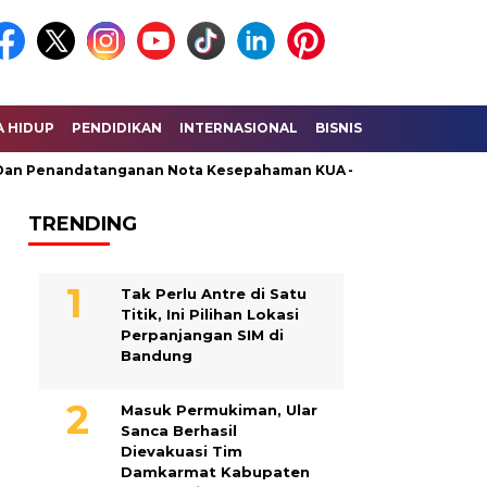
A HIDUP
PENDIDIKAN
INTERNASIONAL
BISNIS
KESEHATAN
andatanganan Nota Kesepahaman KUA – PPAS Perubahan
Uni
TRENDING
Tak Perlu Antre di Satu
Titik, Ini Pilihan Lokasi
Perpanjangan SIM di
Bandung
Masuk Permukiman, Ular
Sanca Berhasil
Dievakuasi Tim
Damkarmat Kabupaten