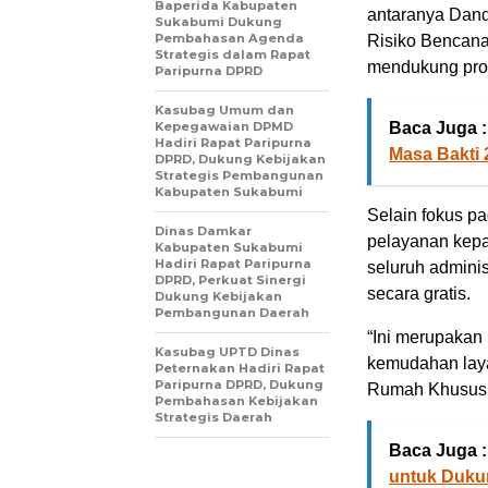
Baperida Kabupaten
antaranya Dand
Sukabumi Dukung
Pembahasan Agenda
Risiko Bencana 
Strategis dalam Rapat
mendukung prog
Paripurna DPRD
Kasubag Umum dan
Kepegawaian DPMD
Baca Juga :
Hadiri Rapat Paripurna
Masa Bakti 
DPRD, Dukung Kebijakan
Strategis Pembangunan
Kabupaten Sukabumi
Selain fokus p
Dinas Damkar
pelayanan kepa
Kabupaten Sukabumi
Hadiri Rapat Paripurna
seluruh admini
DPRD, Perkuat Sinergi
secara gratis.
Dukung Kebijakan
Pembangunan Daerah
“Ini merupakan
Kasubag UPTD Dinas
kemudahan lay
Peternakan Hadiri Rapat
Paripurna DPRD, Dukung
Rumah Khusus,
Pembahasan Kebijakan
Strategis Daerah
Baca Juga :
untuk Duku