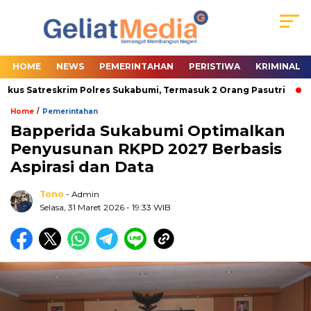
HOME
NEWS
PEMERINTAHAN
PERISTIWA
KRIMINAL
us Satreskrim Polres Sukabumi, Termasuk 2 Orang Pasutri
Wab
/
Home
Pemerintahan
Bapperida Sukabumi Optimalkan
Penyusunan RKPD 2027 Berbasis
Aspirasi dan Data
Tono
- Admin
Selasa, 31 Maret 2026
- 19:33 WIB