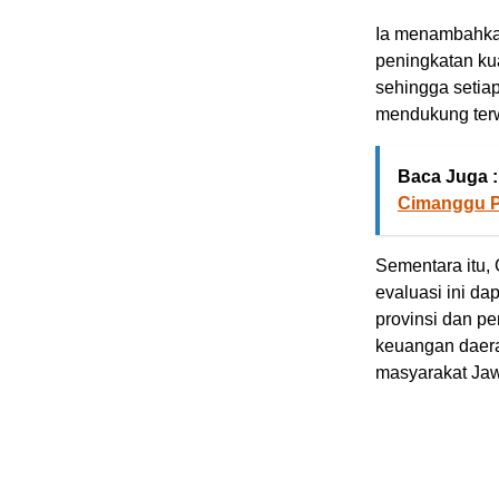
Ia menambahka
peningkatan kua
sehingga setia
mendukung ter
Baca Juga :
Cimanggu P
Sementara itu, 
evaluasi ini da
provinsi dan p
keuangan daerah
masyarakat Jaw