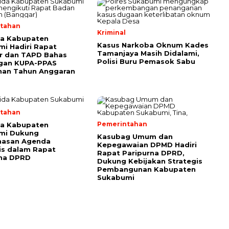
tahan
Kriminal
da Kabupaten
Kasus Narkoba Oknum Kades
i Hadiri Rapat
Tamanjaya Masih Didalami,
r dan TAPD Bahas
Polisi Buru Pemasok Sabu
gan KUPA-PPAS
han Tahun Anggaran
tahan
Pemerintahan
da Kabupaten
mi Dukung
Kasubag Umum dan
asan Agenda
Kepegawaian DPMD Hadiri
is dalam Rapat
Rapat Paripurna DPRD,
rna DPRD
Dukung Kebijakan Strategis
Pembangunan Kabupaten
Sukabumi