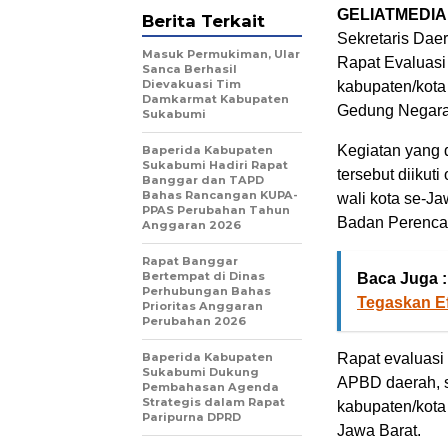
GELIATMEDIA
Berita Terkait
Sekretaris Dae
Masuk Permukiman, Ular
Rapat Evaluas
Sanca Berhasil
Dievakuasi Tim
kabupaten/kota
Damkarmat Kabupaten
Gedung Negara 
Sukabumi
Kegiatan yang 
Baperida Kabupaten
Sukabumi Hadiri Rapat
tersebut diikut
Banggar dan TAPD
Bahas Rancangan KUPA-
wali kota se-Ja
PPAS Perubahan Tahun
Badan Perencan
Anggaran 2026
Rapat Banggar
Bertempat di Dinas
Baca Juga :
Perhubungan Bahas
Tegaskan E
Prioritas Anggaran
Perubahan 2026
Baperida Kabupaten
Rapat evaluasi 
Sukabumi Dukung
APBD daerah, s
Pembahasan Agenda
Strategis dalam Rapat
kabupaten/kota
Paripurna DPRD
Jawa Barat.