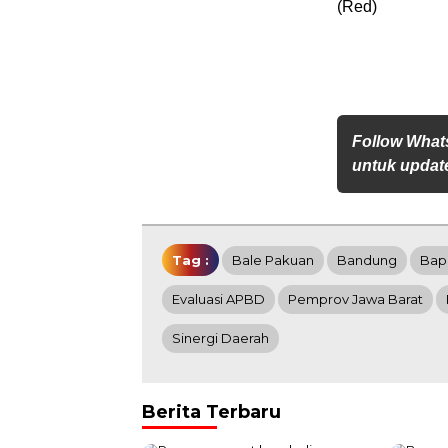
(Red)
Follow What
untuk update
Tag :
Bale Pakuan
Bandung
Bap
Evaluasi APBD
Pemprov Jawa Barat
Sinergi Daerah
Berita Terbaru