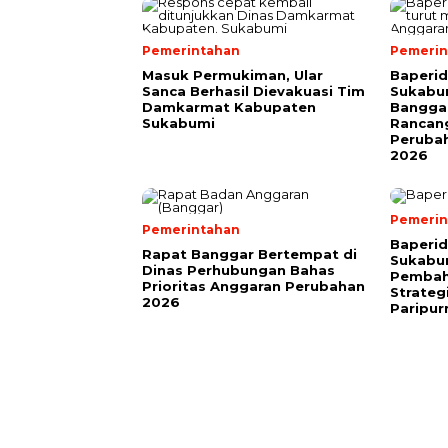
Pemerintahan
Pemerin
Masuk Permukiman, Ular
Baperi
Sanca Berhasil Dievakuasi Tim
Sukabum
Damkarmat Kabupaten
Bangga
Sukabumi
Rancan
Peruba
2026
Pemerin
Pemerintahan
Baperi
Rapat Banggar Bertempat di
Sukabu
Dinas Perhubungan Bahas
Pembah
Prioritas Anggaran Perubahan
Strateg
2026
Paripu