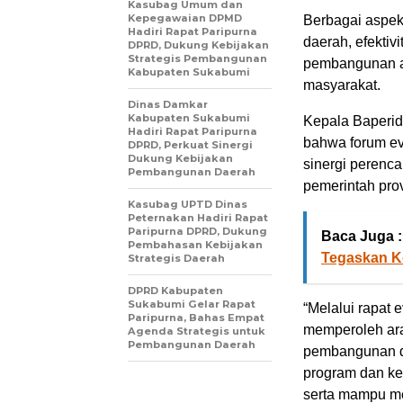
Kasubag Umum dan
Kepegawaian DPMD
Berbagai aspek 
Hadiri Rapat Paripurna
daerah, efektiv
DPRD, Dukung Kebijakan
Strategis Pembangunan
pembangunan ag
Kabupaten Sukabumi
masyarakat.
Dinas Damkar
Kabupaten Sukabumi
Kepala Baperid
Hadiri Rapat Paripurna
bahwa forum ev
DPRD, Perkuat Sinergi
Dukung Kebijakan
sinergi perenc
Pembangunan Daerah
pemerintah prov
Kasubag UPTD Dinas
Peternakan Hadiri Rapat
Paripurna DPRD, Dukung
Baca Juga :
Pembahasan Kebijakan
Tegaskan K
Strategis Daerah
DPRD Kabupaten
Sukabumi Gelar Rapat
“Melalui rapat
Paripurna, Bahas Empat
memperoleh ara
Agenda Strategis untuk
Pembangunan Daerah
pembangunan da
program dan keg
serta mampu me