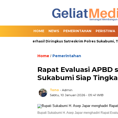
HOME
NEWS
PEMERINTAHAN
PERISTIWA
nline Slot Berhasil Diringkus Satreskrim Polres Sukabumi, Terma
Home
Pemerintahan
/
Rapat Evaluasi APBD s
Sukabumi Siap Tingka
Tono
- Admin
Sabtu, 10 Januari 2026
- 09:41 WIB
Bupati Sukabumi H. Asep Japar menghadiri Rapat Eval