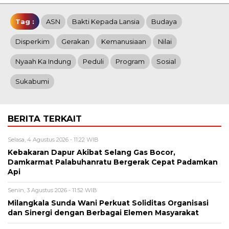
Tag :
ASN
Bakti Kepada Lansia
Budaya
Disperkim
Gerakan
Kemanusiaan
Nilai
Nyaah Ka Indung
Peduli
Program
Sosial
Sukabumi
BERITA TERKAIT
Selasa, 4 Agustus 2026 - 11:22 WIB
Kebakaran Dapur Akibat Selang Gas Bocor,
Damkarmat Palabuhanratu Bergerak Cepat Padamkan
Api
Senin, 3 Agustus 2026 - 11:52 WIB
Milangkala Sunda Wani Perkuat Soliditas Organisasi
dan Sinergi dengan Berbagai Elemen Masyarakat