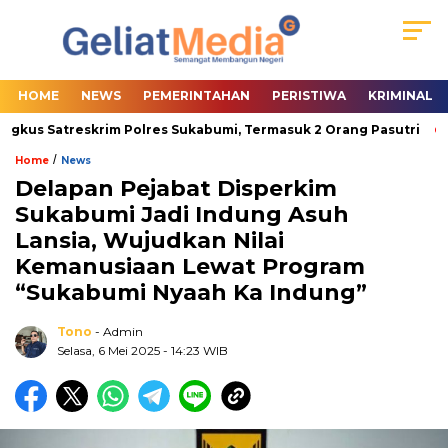
HOME
NEWS
PEMERINTAHAN
PERISTIWA
KRIMINAL
gkus Satreskrim Polres Sukabumi, Termasuk 2 Orang Pasutri
W
/
Home
News
Delapan Pejabat Disperkim
Sukabumi Jadi Indung Asuh
Lansia, Wujudkan Nilai
Kemanusiaan Lewat Program
“Sukabumi Nyaah Ka Indung”
Tono
- Admin
Selasa, 6 Mei 2025
- 14:23 WIB