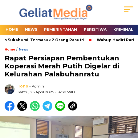
HOME
NEWS
PEMERINTAHAN
PERISTIWA
KRIMINAL
s Sukabumi, Termasuk 2 Orang Pasutri
Wabup Hadiri Paripur
/
Home
News
Rapat Persiapan Pembentukan
Koperasi Merah Putih Digelar di
Kelurahan Palabuhanratu
Tono
- Admin
Sabtu, 26 April 2025
- 14:39 WIB