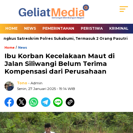
HOME
NEWS
PEMERINTAHAN
PERISTIWA
KRIMINAL
ingkus Satreskrim Polres Sukabumi, Termasuk 2 Orang Pasutri
/
Home
News
Ibu Korban Kecelakaan Maut di
Jalan Siliwangi Belum Terima
Kompensasi dari Perusahaan
Tono
- Admin
Senin, 27 Januari 2025
- 19:14 WIB