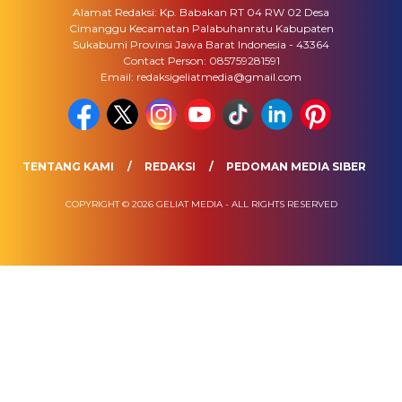
Alamat Redaksi: Kp. Babakan RT 04 RW 02 Desa
Cimanggu Kecamatan Palabuhanratu Kabupaten
Sukabumi Provinsi Jawa Barat Indonesia - 43364
Contact Person: 085759281591
Email: redaksigeliatmedia@gmail.com
TENTANG KAMI
REDAKSI
PEDOMAN MEDIA SIBER
COPYRIGHT © 2026 GELIAT MEDIA - ALL RIGHTS RESERVED