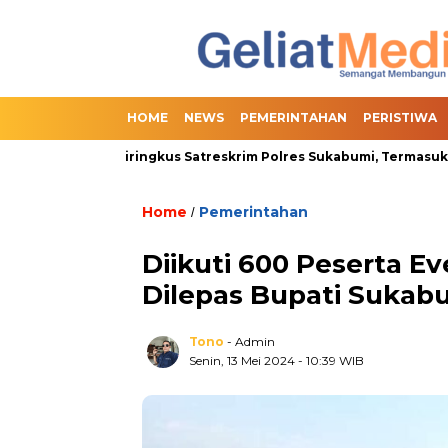
HOME
NEWS
PEMERINTAHAN
PERISTIWA
t Berhasil Diringkus Satreskrim Polres Sukabumi, Termasuk 2 Oran
Home
Pemerintahan
/
Diikuti 600 Peserta E
Dilepas Bupati Sukab
Tono
- Admin
Senin, 13 Mei 2024
- 10:39 WIB