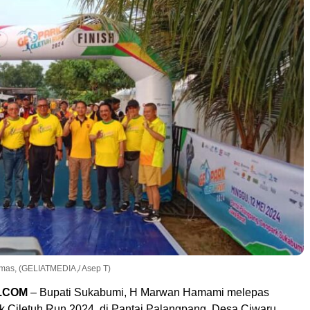
mas, (GELIATMEDIA,/ Asep T)
.COM
– Bupati Sukabumi, H Marwan Hamami melepas
k Ciletuh Run 2024, di Pantai Palangpang, Desa Ciwaru,