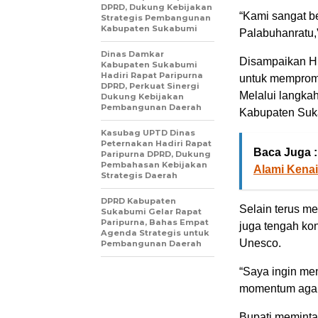
DPRD, Dukung Kebijakan
“Kami sangat be
Strategis Pembangunan
Kabupaten Sukabumi
Palabuhanratu,
Dinas Damkar
Disampaikan H 
Kabupaten Sukabumi
Hadiri Rapat Paripurna
untuk mempromo
DPRD, Perkuat Sinergi
Melalui langka
Dukung Kebijakan
Pembangunan Daerah
Kabupaten Suka
Kasubag UPTD Dinas
Peternakan Hadiri Rapat
Baca Juga :
Paripurna DPRD, Dukung
Pembahasan Kebijakan
Alami Kena
Strategis Daerah
DPRD Kabupaten
Selain terus m
Sukabumi Gelar Rapat
Paripurna, Bahas Empat
juga tengah ko
Agenda Strategis untuk
Unesco.
Pembangunan Daerah
“Saya ingin me
momentum agar l
Bupati meminta