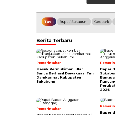
Tag :
Bupati Sukabumi
Geopark
Berita Terbaru
Pemerintahan
Pemerin
Masuk Permukiman, Ular
Baperi
Sanca Berhasil Dievakuasi Tim
Sukabum
Damkarmat Kabupaten
Bangga
Sukabumi
Rancan
Peruba
2026
Pemerin
Pemerintahan
Baperi
Rapat Banggar Bertempat di