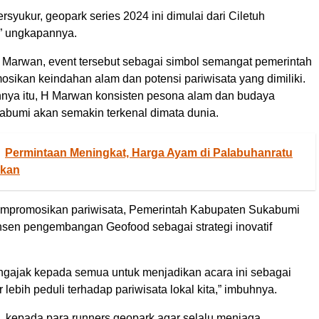
rsyukur, geopark series 2024 ini dimulai dari Ciletuh
” ungkapannya.
Marwan, event tersebut sebagai simbol semangat pemerintah
sikan keindahan alam dan potensi pariwisata yang dimiliki.
hnya itu, H Marwan konsisten pesona alam dan budaya
bumi akan semakin terkenal dimata dunia.
Permintaan Meningkat, Harga Ayam di Palabuhanratu
ikan
empromosikan pariwisata, Pemerintah Kabupaten Sukabumi
nsen pengembangan Geofood sebagai strategi inovatif
ngajak kepada semua untuk menjadikan acara ini sebagai
ebih peduli terhadap pariwisata lokal kita,” imbuhnya.
, kepada para runners geopark agar selalu menjaga