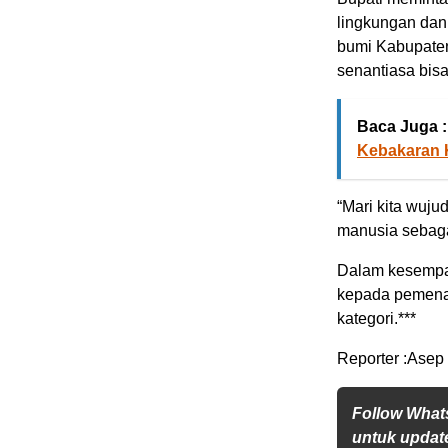
lingkungan dan
bumi Kabupaten
senantiasa bis
Baca Juga :
Kebakaran 
“Mari kita wuj
manusia sebaga
Dalam kesempa
kepada pemena
kategori.***
Reporter :Asep
Follow What
untuk update