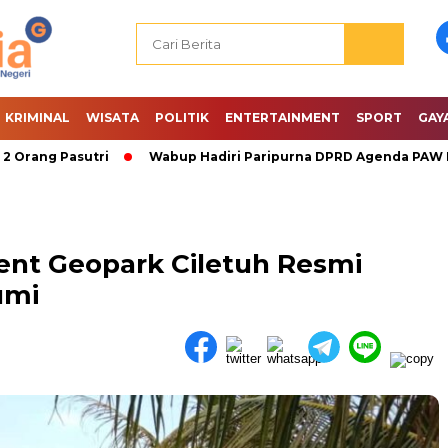
KRIMINAL
WISATA
POLITIK
ENTERTAINMENT
SPORT
GAY
g Pasutri
Wabup Hadiri Paripurna DPRD Agenda PAW Dan P
vent Geopark Ciletuh Resmi
umi