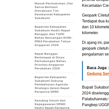
Masuk Permukiman, Ular
Kecamatan Ciem
Sanca Berhasil
Dievakuasi Tim
Damkarmat Kabupaten
Geopark Ciletuh
Sukabumi
Terdapat dua ka
dan 10 kilometer
Baperida Kabupaten
Sukabumi Hadiri Rapat
kilometer.
Banggar dan TAPD
Bahas Rancangan KUPA-
PPAS Perubahan Tahun
Di ajang ini, 
Anggaran 2026
geopark ciletu
Rapat Banggar
pengalaman seru
Bertempat di Dinas
Perhubungan Bahas
Prioritas Anggaran
Baca Juga :
Perubahan 2026
Gedung Ser
Baperida Kabupaten
Sukabumi Dukung
Pembahasan Agenda
Bupati Sukabu
Strategis dalam Rapat
Paripurna DPRD
2024 diselengga
Palabuhanratu 
Kasubag Umum dan
Kepegawaian DPMD
Pangkep UGGP,
Hadiri Rapat Paripurna