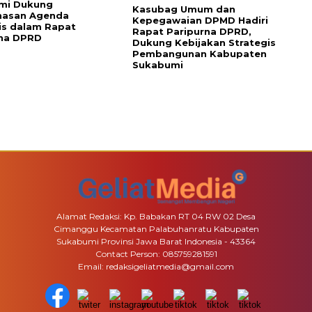
mi Dukung
Kasubag Umum dan
asan Agenda
Kepegawaian DPMD Hadiri
is dalam Rapat
Rapat Paripurna DPRD,
rna DPRD
Dukung Kebijakan Strategis
Pembangunan Kabupaten
Sukabumi
Alamat Redaksi: Kp. Babakan RT 04 RW 02 Desa
Cimanggu Kecamatan Palabuhanratu Kabupaten
Sukabumi Provinsi Jawa Barat Indonesia - 43364
Contact Person: 085759281591
Email: redaksigeliatmedia@gmail.com