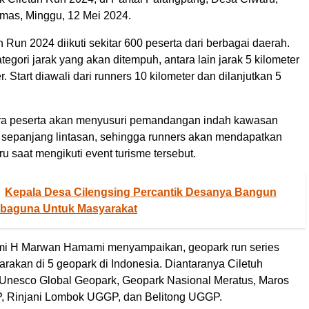
as, Minggu, 12 Mei 2024.
 Run 2024 diikuti sekitar 600 peserta dari berbagai daerah.
tegori jarak yang akan ditempuh, antara lain jarak 5 kilometer
. Start diawali dari runners 10 kilometer dan dilanjutkan 5
para peserta akan menyusuri pemandangan indah kawasan
h sepanjang lintasan, sehingga runners akan mendapatkan
 saat mengikuti event turisme tersebut.
Kepala Desa Cilengsing Percantik Desanya Bangun
baguna Untuk Masyarakat
mi H Marwan Hamami menyampaikan, geopark run series
rakan di 5 geopark di Indonesia. Diantaranya Ciletuh
Unesco Global Geopark, Geopark Nasional Meratus, Maros
 Rinjani Lombok UGGP, dan Belitong UGGP.