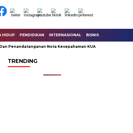
A HIDUP
PENDIDIKAN
INTERNASIONAL
BISNIS
KESEHATAN
enandatanganan Nota Kesepahaman KUA – PPAS Perubahan
U
TRENDING