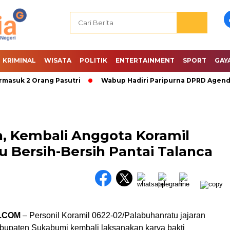
KRIMINAL
WISATA
POLITIK
ENTERTAINMENT
SPORT
GAY
uk 2 Orang Pasutri
Wabup Hadiri Paripurna DPRD Agenda P
h, Kembali Anggota Koramil
 Bersih-Bersih Pantai Talanca
.COM
– Personil Koramil 0622-02/Palabuhanratu jajaran
upaten Sukabumi kembali laksanakan karya bakti