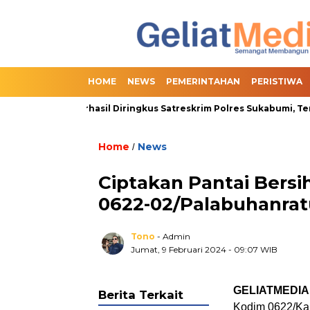
HOME
NEWS
PEMERINTAHAN
PERISTIWA
nline Slot Berhasil Diringkus Satreskrim Polres Sukabumi, Termas
Home
News
/
Ciptakan Pantai Bersi
0622-02/Palabuhanratu
Tono
- Admin
Jumat, 9 Februari 2024
- 09:07 WIB
GELIATMEDIA
Berita Terkait
Kodim 0622/Kab