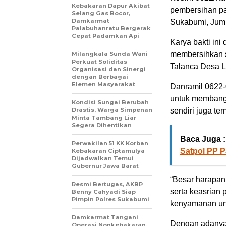
Kebakaran Dapur Akibat
pembersihan p
Selang Gas Bocor,
Damkarmat
Sukabumi, Jum’
Palabuhanratu Bergerak
Cepat Padamkan Api
Karya bakti in
membersihkan s
Milangkala Sunda Wani
Perkuat Soliditas
Talanca Desa L
Organisasi dan Sinergi
dengan Berbagai
Elemen Masyarakat
Danramil 0622-0
untuk membangu
Kondisi Sungai Berubah
Drastis, Warga Simpenan
sendiri juga te
Minta Tambang Liar
Segera Dihentikan
Baca Juga :
Perwakilan 51 KK Korban
Satpol PP 
Kebakaran Ciptamulya
Dijadwalkan Temui
Gubernur Jawa Barat
“Besar harapan
Resmi Bertugas, AKBP
serta keasrian 
Benny Cahyadi Siap
Pimpin Polres Sukabumi
kenyamanan unt
Damkarmat Tangani
Dengan adanya 
Operasi Nonkebakaran,