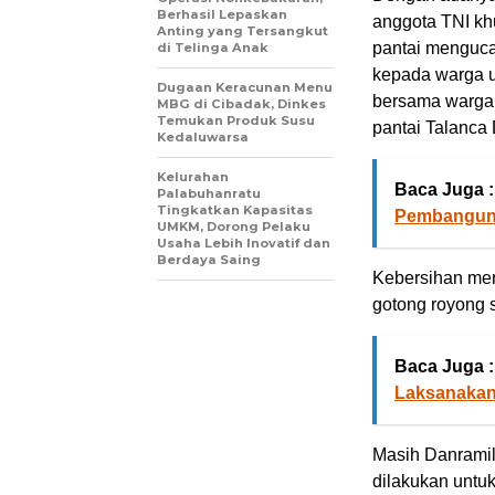
Berhasil Lepaskan
anggota TNI kh
Anting yang Tersangkut
pantai menguca
di Telinga Anak
kepada warga un
Dugaan Keracunan Menu
bersama warga
MBG di Cibadak, Dinkes
Temukan Produk Susu
pantai Talanca 
Kedaluwarsa
Kelurahan
Baca Juga :
Palabuhanratu
Tingkatkan Kapasitas
Pembangun
UMKM, Dorong Pelaku
Usaha Lebih Inovatif dan
Berdaya Saing
Kebersihan meru
gotong royong s
Baca Juga :
Laksanakan 
Masih Danramil
dilakukan untu