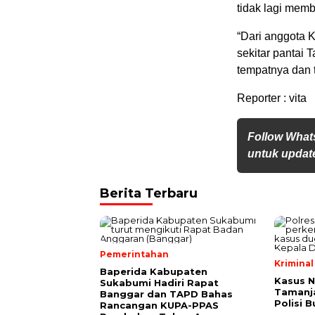
tidak lagi memb
“Dari anggota 
sekitar pantai
tempatnya dan 
Reporter : vita
Follow What
untuk update
Berita Terbaru
Pemerintahan
Kriminal
Baperida Kabupaten
Kasus 
Sukabumi Hadiri Rapat
Tamanja
Banggar dan TAPD Bahas
Polisi 
Rancangan KUPA-PPAS