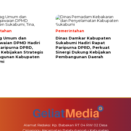
tahan
Pemerintahan
g Umum dan
Dinas Damkar Kabupaten
waian DPMD Hadiri
Sukabumi Hadiri Rapat
aripurna DPRD,
Paripurna DPRD, Perkuat
Kebijakan Strategis
Sinergi Dukung Kebijakan
gunan Kabupaten
Pembangunan Daerah
mi
Alamat Redaksi: Kp. Babakan RT 04 RW 02 Desa
Cimanggu Kecamatan Palabuhanratu Kabupaten