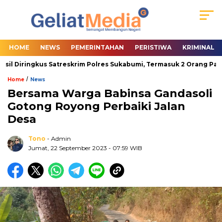
HOME
NEWS
PEMERINTAHAN
PERISTIWA
KRIMINAL
il Diringkus Satreskrim Polres Sukabumi, Termasuk 2 Orang Pasutr
/
Home
News
Bersama Warga Babinsa Gandasoli
Gotong Royong Perbaiki Jalan
Desa
Tono
- Admin
Jumat, 22 September 2023
- 07:59 WIB